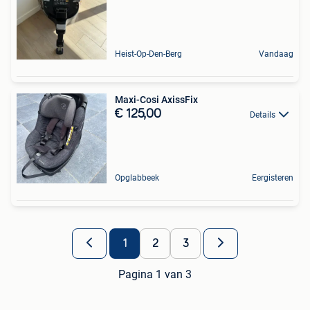
Heist-Op-Den-Berg
Vandaag
Maxi-Cosi AxissFix
€ 125,00
Details
Opglabbeek
Eergisteren
1
2
3
Pagina 1 van 3