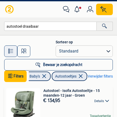
Autostoeltjes
Sorteer op
Alle afstanden…
Bewaar je zoekopdracht
Kinderen en Baby's
Filters
Autostoeltjes
Verwijder filters
Autostoel - Isofix Autostoeltje - 15
maanden-12 jaar - Groen
€ 134,95
Details
Topadvertentie