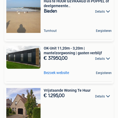
Huis te HUUR GEVRAAGD in POPPEL of
deelgemeente..
Bieden
Details
Turnhout
Eergisteren
OK-Unit 11,20m - 3,20m |
mantelzorgwoning | gasten verblijf
€ 37.950,00
Details
Bezoek website
Eergisteren
Vrijstaande Woning Te Huur
€ 1.295,00
Details