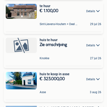
te huur
€ 1.100,00
Details
Sint-Lievens-Houtem + Deel Oombergen
29 jul 26
huis te huur
Zie omschrijving
Details
Knokke
27 jul 26
huis te koop in asse
€ 323.000,00
Details
Asse
3 aug 26