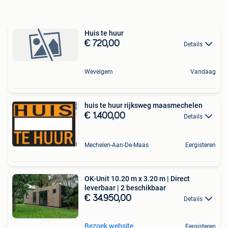
Huis te huur
€ 720,00
Details
Wevelgem
Vandaag
huis te huur rijksweg maasmechelen
€ 1.400,00
Details
Mechelen-Aan-De-Maas
Eergisteren
OK-Unit 10.20 m x 3.20 m | Direct
leverbaar | 2 beschikbaar
€ 34.950,00
Details
Bezoek website
Eergisteren