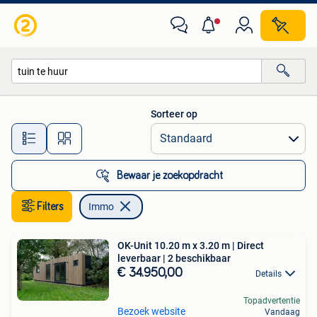
Immo
Sorteer op
Alle afstanden…
Bewaar je zoekopdracht
Filters
Immo
OK-Unit 10.20 m x 3.20 m | Direct
leverbaar | 2 beschikbaar
€ 34.950,00
Details
Topadvertentie
Bezoek website
Vandaag