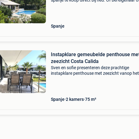
spanje te koop direct bij ned. Of bel eigenaar o
ned./Bel sprekende makelaar. Wij verhuren al 
20 jaar vakantiehuizen via ons portal en wete
Spanje
Instapklare gemeubelde penthouse me
zeezicht Costa Calida
Sven en sofie presenteren deze prachtige
instapklare penthouse met zeezicht vanop het
enorme zonnedakterras en met 2 slaapkamers
badkamers gelegen op maar 400 meter van d
de cristal stranden
Spanje
2 kamers
75 m²