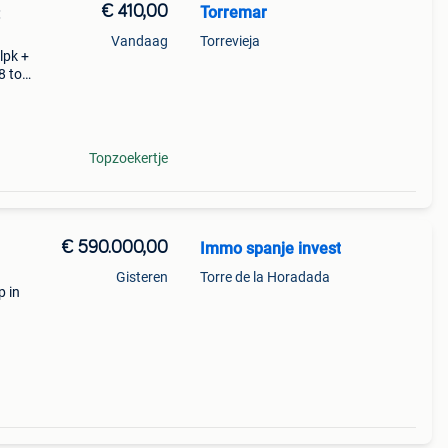
€ 410,00
Torremar
:
Vandaag
Torrevieja
lpk +
8 tot
Topzoekertje
€ 590.000,00
Immo spanje invest
n
Gisteren
Torre de la Horadada
p in
l
ieke