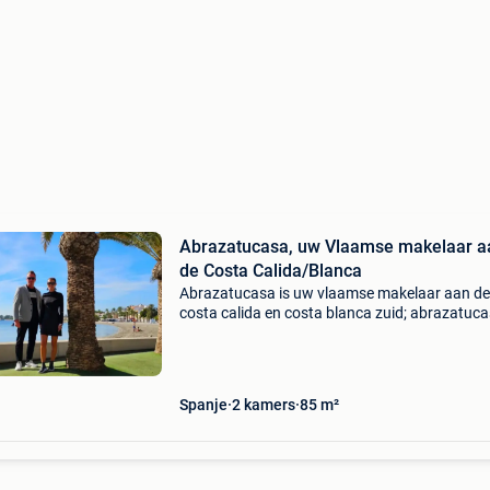
Abrazatucasa, uw Vlaamse makelaar a
de Costa Calida/Blanca
Abrazatucasa is uw vlaamse makelaar aan de
costa calida en costa blanca zuid; abrazatuc
staat voor : ● volledige ontzorging bij aankoop
bouw opgevolgd door facilitair expert ● alle
documenten via
Spanje
2 kamers
85 m²