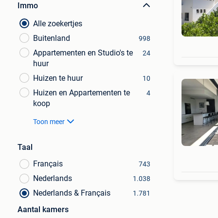
Immo
Alle zoekertjes
Buitenland
998
Appartementen en Studio's te
24
huur
Huizen te huur
10
Huizen en Appartementen te
4
koop
Toon meer
Taal
Français
743
Nederlands
1.038
Nederlands & Français
1.781
Aantal kamers