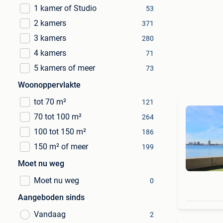
1 kamer of Studio
53
2 kamers
371
3 kamers
280
4 kamers
71
5 kamers of meer
73
Woonoppervlakte
tot 70 m²
121
70 tot 100 m²
264
100 tot 150 m²
186
150 m² of meer
199
Moet nu weg
Moet nu weg
0
Aangeboden sinds
Vandaag
2