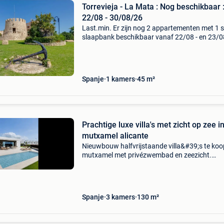
Torrevieja - La Mata : Nog beschikbaar 
22/08 - 30/08/26
Last.min. Er zijn nog 2 appartementen met 1 s
slaapbank beschikbaar vanaf 22/08 - en 23/0
30/08, dus voor 7 of 8 overnachtingen. Prijs :
€410/week + €70 poetskosten. Water + elektr
Spanje
1 kamers
45 m²
Prachtige luxe villa's met zicht op zee i
mutxamel alicante
Nieuwbouw halfvrijstaande villa&#39;s te koo
mutxamel met privézwembad en zeezicht.
Exclusieve nieuwbouwvilla&#39;s in mutxame
nabij bonalba golf en de kust. Ontdek deze un
collectie
Spanje
3 kamers
130 m²