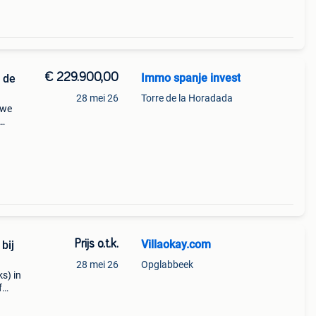
€ 229.900,00
Immo spanje invest
28 mei 26
Torre de la Horadada
uwe
en.
as
Prijs o.t.k.
Villaokay.com
bij
28 mei 26
Opglabbeek
s) in
f
ruim
n daa