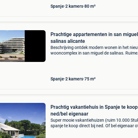
Spanje
2 kamers
80 m²
Prachtige appartementen in san miguel de
salinas alicante
Beschrijving ontdek modern wonen in het nie
wooncomplex in san miguel de salinas. Ruime
appartementen met fantastische voorziening
Dit nieuwbouwcomplex in san miguel de salin
biedt eigentijdse
Spanje
2 kamers
75 m²
Prachtig vakantiehuis in Spanje te koop 
ned/bel eigenaar
Super mooie vakantiehuizen (ruim 10.000 Stuk
spanje te koop direct bij ned. Of bel eigenaar o
ned./Bel sprekende makelaar. Wij verhuren al 
20 jaar vakantiehuizen via ons portal en wete