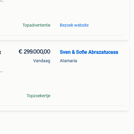
f
ruim
n daa
Topadvertentie
Bezoek website
€ 299.000,00
Sven & Sofie Abrazatucasa
t
Vandaag
Atamaria
 en 2
e mar
Topzoekertje