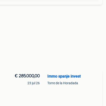
€ 285.000,00
Immo spanje invest
23 jul 26
Torre de la Horadada
uwe