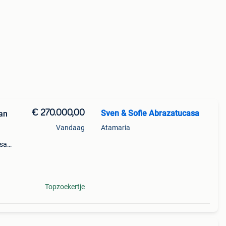
€ 270.000,00
Sven & Sofie Abrazatucasa
an
Vandaag
Atamaria
asa
 ●
Topzoekertje