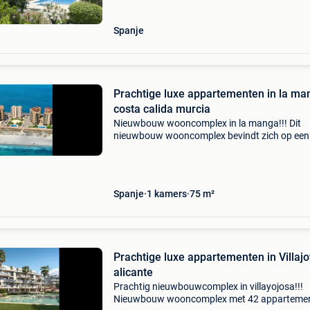
Spanje
Prachtige luxe appartementen in la ma
costa calida murcia
Nieuwbouw wooncomplex in la manga!!! Dit
nieuwbouw wooncomplex bevindt zich op een
unieke en bijzondere plek, tussen twee zeeën, 
een bevoorrechte locatie en met alle voorzien
die u nodig heeft
Spanje
1 kamers
75 m²
Prachtige luxe appartementen in Villaj
alicante
Prachtig nieuwbouwcomplex in villayojosa!!!
Nieuwbouw wooncomplex met 42 apparteme