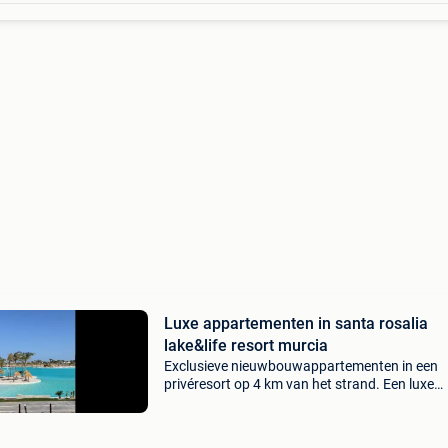
Luxe appartementen in santa rosalia
lake&life resort murcia
Exclusieve nieuwbouwappartementen in een
privéresort op 4 km van het strand. Een luxe
wooncomplex met 24-uursbeveiliging. Dit nie
wooncomplex is gelegen in een prestigieus
privéresort in de provinc