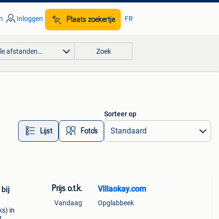
n
Inloggen
FR
Plaats zoekertje
lle afstanden…
Zoek
Sorteer op
Lijst
Foto’s
Prijs o.t.k.
Villaokay.com
bij
Vandaag
Opglabbeek
s) in