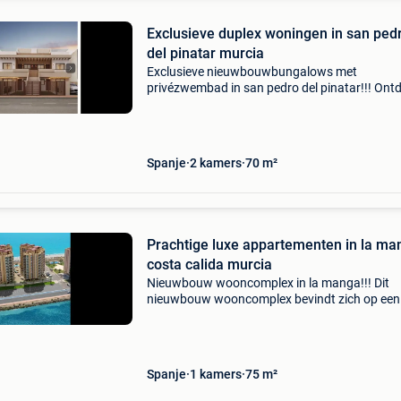
Exclusieve duplex woningen in san ped
del pinatar murcia
Exclusieve nieuwbouwbungalows met
privézwembad in san pedro del pinatar!!! Ont
dit stijlvolle, kleinschalige project met slechts 4
nieuwbouwbungalows in san pedro del pinatar
van de meest gewi
Spanje
2 kamers
70 m²
Prachtige luxe appartementen in la ma
costa calida murcia
Nieuwbouw wooncomplex in la manga!!! Dit
nieuwbouw wooncomplex bevindt zich op een
unieke en bijzondere plek, tussen twee zeeën, 
een bevoorrechte locatie en met alle voorzien
die u nodig heeft
Spanje
1 kamers
75 m²