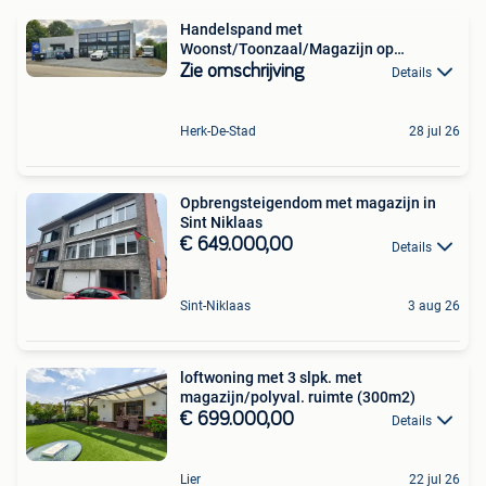
Handelspand met
Woonst/Toonzaal/Magazijn op
industrieterrein
Zie omschrijving
Details
Herk-De-Stad
28 jul 26
Opbrengsteigendom met magazijn in
Sint Niklaas
€ 649.000,00
Details
Sint-Niklaas
3 aug 26
loftwoning met 3 slpk. met
magazijn/polyval. ruimte (300m2)
€ 699.000,00
Details
Lier
22 jul 26