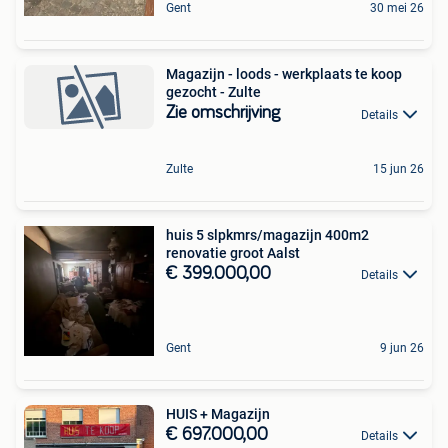
Gent
30 mei 26
Magazijn - loods - werkplaats te koop
gezocht - Zulte
Zie omschrijving
Details
Zulte
15 jun 26
huis 5 slpkmrs/magazijn 400m2
renovatie groot Aalst
€ 399.000,00
Details
Gent
9 jun 26
HUIS + Magazijn
€ 697.000,00
Details