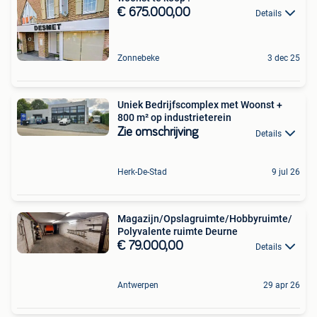
€ 675.000,00
Details
Zonnebeke
3 dec 25
Uniek Bedrijfscomplex met Woonst +
800 m² op industrieterein
Zie omschrijving
Details
Herk-De-Stad
9 jul 26
Magazijn/Opslagruimte/Hobbyruimte/
Polyvalente ruimte Deurne
€ 79.000,00
Details
Antwerpen
29 apr 26