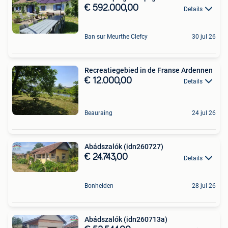
€ 592.000,00
Details
Ban sur Meurthe Clefcy
30 jul 26
Recreatiegebied in de Franse Ardennen
€ 12.000,00
Details
Beauraing
24 jul 26
Abádszalók (idn260727)
€ 24.743,00
Details
Bonheiden
28 jul 26
Abádszalók (idn260713a)