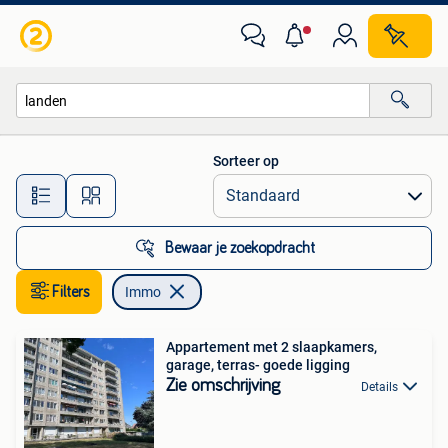
Immo
Sorteer op
Alle afstanden…
Bewaar je zoekopdracht
Filters
Immo
Appartement met 2 slaapkamers,
garage, terras- goede ligging
Zie omschrijving
Details