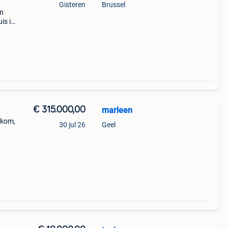
Gisteren
Brussel
an
is in
land
io l
€ 315.000,00
marleen
nkom,
30 jul 26
Geel
nderd