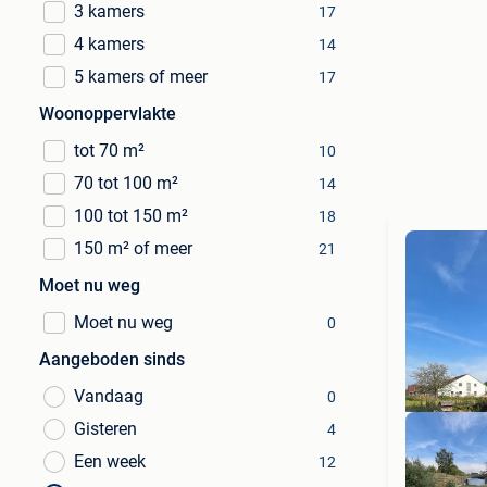
3 kamers
17
4 kamers
14
5 kamers of meer
17
Woonoppervlakte
tot 70 m²
10
70 tot 100 m²
14
100 tot 150 m²
18
150 m² of meer
21
Moet nu weg
Moet nu weg
0
Aangeboden sinds
Vandaag
0
Gisteren
4
Een week
12