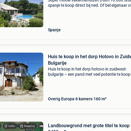
Super mooie vakantiehuizen (ruim 10.000 Stuk
spanje te koop direct bij ned. Of bel eigenaar o
ned./Bel sprekende makelaar. Wij verhuren al 
20 jaar vakantiehuizen via ons portal en wete
Spanje
Huis te koop in het dorp Hotovo in Zuid
Bulgarije
Huis te koop in het dorp hotovo in zuidwest-
bulgarije – een pand met veel potentie te koop 
een ouder huis in het dorp hotovo, ideaal voor
renovatie, verbouwing of als investeringsobjec
Het pand b
Overig Europa
6 kamers
160 m²
Landbouwgrond met grote titel te koop