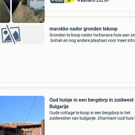
4 kamers
232 m²
marokko nador gronden tekoop
Gronden te koop nador tscharana huis aan ze
.bohak en nog andere plaatsen voor meer info
0468411948 slm
Oud huisje in een bergdorp in zuidwest
Bulgarije
Oude cottage te koop in een bergdorp in het
zuidwesten van bulgarije. Charmant oud huis 
koop in de bulgaarse bergen. Ontdek de rust e
schoonheid van de bulgaarse natuur met dit 
huis, dat reno