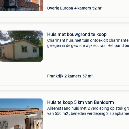
Overig Europa
4 kamers
52 m²
Huis met bouwgrond te koop
Charmant huis met tuin ontdek dit charmante 
gelegen in de gewilde wijk écuras. Het pand bi
een gastvrije leefruimte bestaande uit drie ka
met moderne voorzieningen zoals dubbele beg
Frankrijk
2 kamers
57 m²
Huis te koop 5 km van Benidorm
Alleenstaand huis met 2 verdieping op stuk g
van 550 m2 , beneden verdieping 2 slaapkame
badkamer , boven verdieping , living, keuken ,
inkomhal , ,wc , veranda en er zijn 3 terrassen 