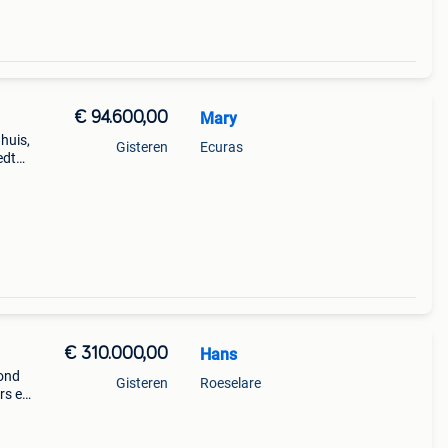
€ 94.600,00
Mary
huis,
Gisteren
Ecuras
edt
mers,
lazin
€ 310.000,00
Hans
rond
Gisteren
Roeselare
rs en
en