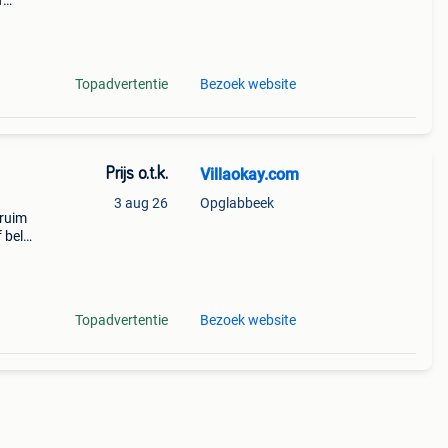
f
ruim
n daa
Topadvertentie
Bezoek website
Prijs o.t.k.
Villaokay.com
3 aug 26
Opglabbeek
(ruim
f bel
s
Topadvertentie
Bezoek website