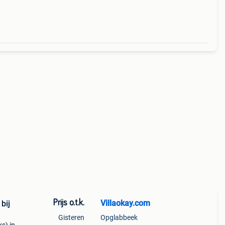
Prijs o.t.k.
Villaokay.com
bij
Gisteren
Opglabbeek