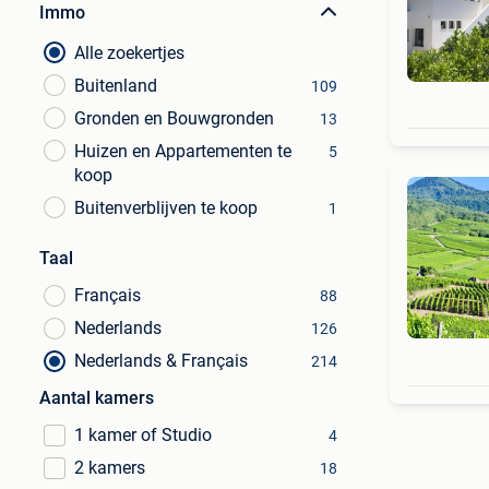
Immo
Alle zoekertjes
Buitenland
109
Gronden en Bouwgronden
13
Huizen en Appartementen te
5
koop
Buitenverblijven te koop
1
Taal
Français
88
Nederlands
126
Nederlands & Français
214
Aantal kamers
1 kamer of Studio
4
2 kamers
18