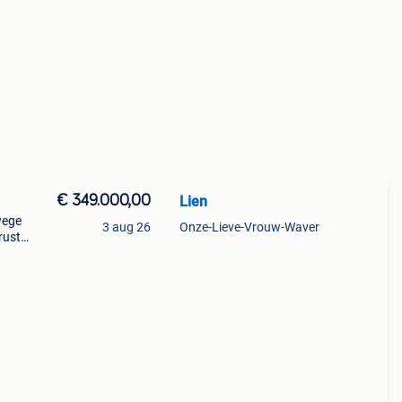
€ 349.000,00
Lien
wege
3 aug 26
Onze-Lieve-Vrouw-Waver
rust