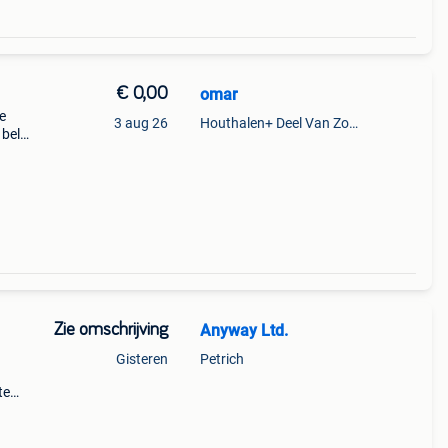
€ 0,00
omar
e
3 aug 26
Houthalen+ Deel Van Zonhoven En Zolder
 bel
Zie omschrijving
Anyway Ltd.
Gisteren
Petrich
te
n
oude