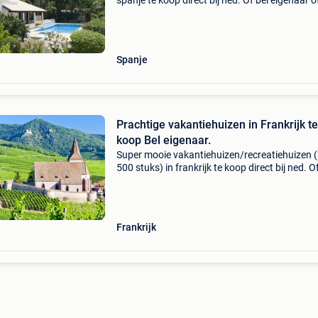
spanje te koop direct bij ned. Of bel eigenaar o
ned./Bel sprekende makelaar. Wij verhuren al 
20 jaar vakantiehuizen via ons portal en wete
Spanje
Prachtige vakantiehuizen in Frankrijk te
koop Bel eigenaar.
Super mooie vakantiehuizen/recreatiehuizen 
500 stuks) in frankrijk te koop direct bij ned. O
eigenaar en/of ned. Sprekende makelaar. Wij
verhuren al ruim 20 jaar vakantiehuizen via on
port
Frankrijk