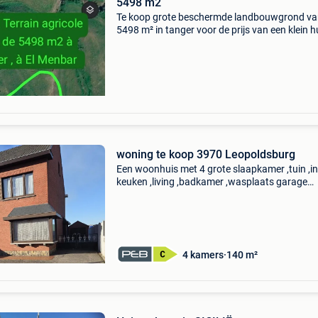
5498 m2
Te koop grote beschermde landbouwgrond v
5498 m² in tanger voor de prijs van een klein hu
brussel mogelijkheid om in goud in het buiten
te investeren ideaal gelegen in tanger, in de reg
woning te koop 3970 Leopoldsburg
Een woonhuis met 4 grote slaapkamer ,tuin ,i
keuken ,living ,badkamer ,wasplaats garage
parkeren oprit mogelijk. Grootte 7a39ca
energieprestatiecertificaat c elektriciteit vera
en gekeurd bi
4 kamers
140 m²