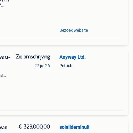
s) in
f
ruim
n daa
Bezoek website
Zie omschrijving
Anyway Ltd.
west-
27 jul 26
Petrich
is
t.
€ 329.000,00
soleildeminuit
 van