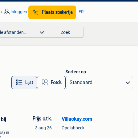
n
Inloggen
FR
Plaats zoekertje
lle afstanden…
Zoek
Sorteer op
Lijst
Foto’s
Prijs o.t.k.
Villaokay.com
bij
3 aug 26
Opglabbeek
s) in