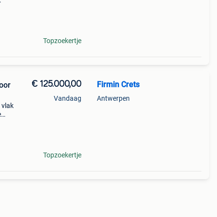
g en
r een
Topzoekertje
€ 125.000,00
Firmin Crets
oor
Vandaag
Antwerpen
 vlak
e
ren
an ee
Topzoekertje