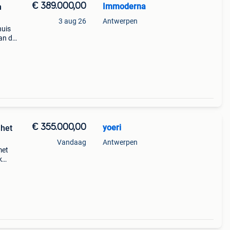
€ 389.000,00
Immoderna
n
3 aug 26
Antwerpen
huis
aan de
van
€ 355.000,00
yoeri
 het
Vandaag
Antwerpen
met
k
ven