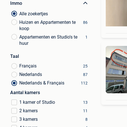
Immo
Alle zoekertjes
Huizen en Appartementen te
86
koop
Appartementen en Studio's te
1
huur
Taal
Français
25
Nederlands
87
Nederlands & Français
112
Aantal kamers
1 kamer of Studio
13
2 kamers
11
3 kamers
8