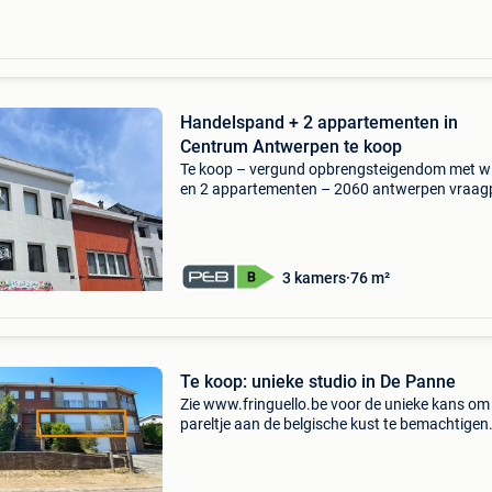
Handelspand + 2 appartementen in
Centrum Antwerpen te koop
Te koop – vergund opbrengsteigendom met wi
en 2 appartementen – 2060 antwerpen vraagpr
€459.000 Bent u op zoek naar een interessan
investering met onmiddellijke huurinkomsten
is di
3 kamers
76 m²
Te koop: unieke studio in De Panne
Zie www.fringuello.be voor de unieke kans om
pareltje aan de belgische kust te bemachtigen