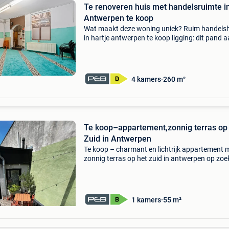
Te renoveren huis met handelsruimte i
Antwerpen te koop
Wat maakt deze woning uniek? Ruim handels
in hartje antwerpen te koop ligging: dit pand 
lange beeldekensstraat, in een van de meest
begeerde wijken van antwerpen, bied een tal 
unieke vo
4 kamers
260 m²
Te koop–appartement,zonnig terras op
Zuid in Antwerpen
Te koop – charmant en lichtrijk appartement 
zonnig terras op het zuid in antwerpen op zoe
naar een instapklaar appartement op een
toplocatie waar rust en het bruisende stadsle
perfect samengaa
1 kamers
55 m²