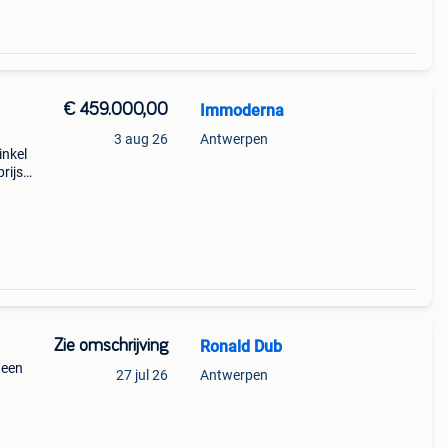
€ 459.000,00
Immoderna
3 aug 26
Antwerpen
nkel
ijs:
te
? Dan
Zie omschrijving
Ronald Dub
 een
27 jul 26
Antwerpen
.