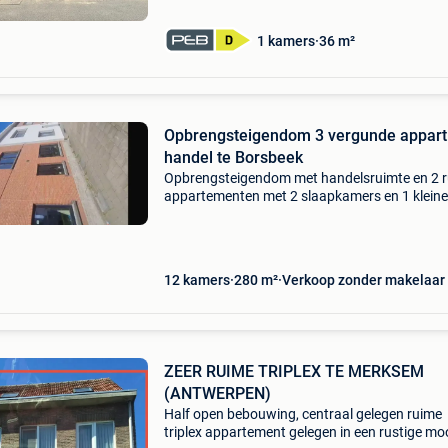
1 kamers
36 m²
Opbrengsteigendom 3 vergunde appart
handel te Borsbeek
Opbrengsteigendom met handelsruimte en 2 
appartementen met 2 slaapkamers en 1 kleine
appartement. Nieuwe deuren en ramen. Binne
volledig gestript, riolering en leidingen reeds
vernieuwd. Reno
12 kamers
280 m²
Verkoop zonder makelaar
ZEER RUIME TRIPLEX TE MERKSEM
(ANTWERPEN)
Half open bebouwing, centraal gelegen ruime
triplex appartement gelegen in een rustige mo