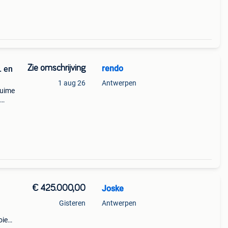
Zie omschrijving
rendo
. en
1 aug 26
Antwerpen
ruime
nin
€ 425.000,00
Joske
Gisteren
Antwerpen
oie