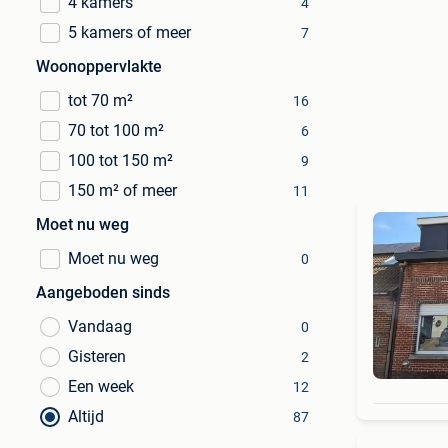
4 kamers
4
5 kamers of meer
7
Woonoppervlakte
tot 70 m²
16
70 tot 100 m²
6
100 tot 150 m²
9
150 m² of meer
11
Moet nu weg
Moet nu weg
0
Aangeboden sinds
Vandaag
0
Gisteren
2
Een week
12
Altijd
87