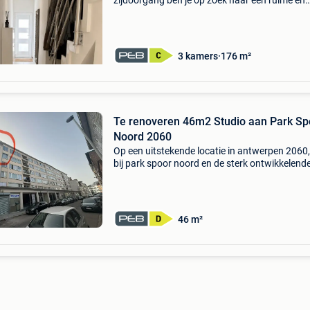
zijdoorgang ben je op zoek naar een ruime en
instapklare woning met een praktische indelin
een aangename tuin? Dan is deze woning zeke
bezoek waard.
3 kamers
176 m²
Te renoveren 46m2 Studio aan Park Sp
Noord 2060
Op een uitstekende locatie in antwerpen 2060,
bij park spoor noord en de sterk ontwikkelend
dam-site, bevindt zich deze lichtrijke te renove
studio van ca. 46 M² op de derde verdieping v
46 m²