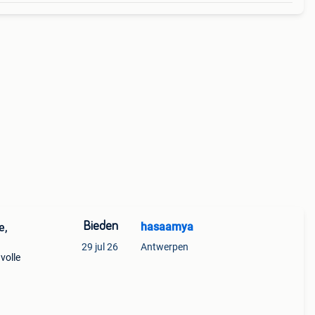
Bieden
hasaamya
e,
29 jul 26
Antwerpen
 volle