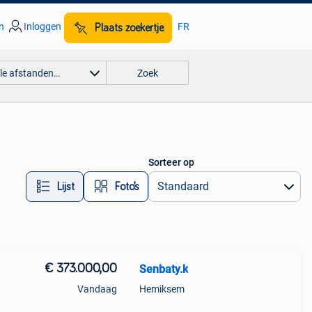
n
Inloggen
FR
Plaats zoekertje
lle afstanden…
Zoek
Sorteer op
Lijst
Foto’s
€ 373.000,00
Senbaty.k
Vandaag
Hemiksem