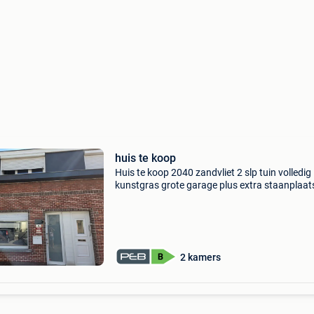
huis te koop
Huis te koop 2040 zandvliet 2 slp tuin volledig
kunstgras grote garage plus extra staanplaat
badkamer met bad volledig ingerichte keuken
veranda zonnepanelen met baterij airco en
paletkachel nieuwe r
2 kamers