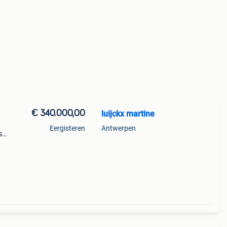
€ 340.000,00
luijckx martine
Eergisteren
Antwerpen
s