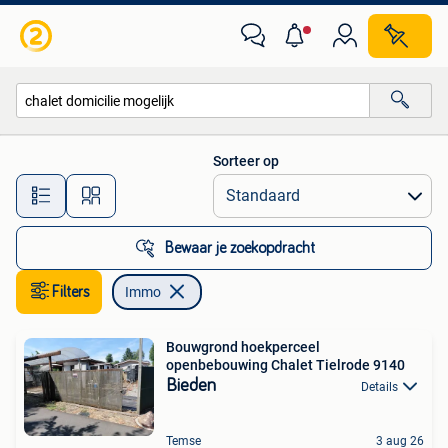
Immo
Sorteer op
Alle afstanden…
Bewaar je zoekopdracht
Filters
Immo
Bouwgrond hoekperceel
openbebouwing Chalet Tielrode 9140
Bieden
Details
Temse
3 aug 26