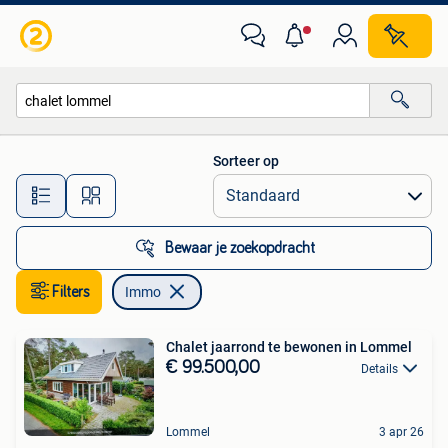
Immo
Sorteer op
Alle afstanden…
Bewaar je zoekopdracht
Filters
Immo
Chalet jaarrond te bewonen in Lommel
€ 99.500,00
Details
Lommel
3 apr 26