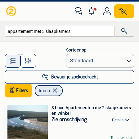
Immo
Sorteer op
Alle afstanden…
Bewaar je zoekopdracht
Filters
Immo
3 Luxe Apartementen me 2 slaapkamers
en Winkel
Zie omschrijving
Details
Topzoekertje