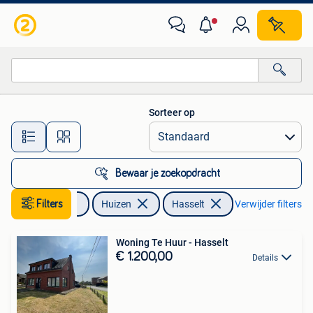
Huizen te huur
Sorteer op
Alle afstanden…
Bewaar je zoekopdracht
Immo
Filters
Huizen
Hasselt
Verwijder filters
Woning Te Huur - Hasselt
€ 1.200,00
Details