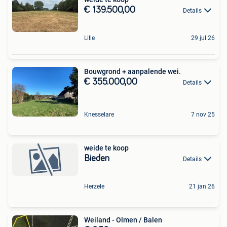
€ 139.500,00
Details
Lille
29 jul 26
Bouwgrond + aanpalende wei.
€ 355.000,00
Details
Knesselare
7 nov 25
weide te koop
Bieden
Details
Herzele
21 jan 26
Weiland - Olmen / Balen