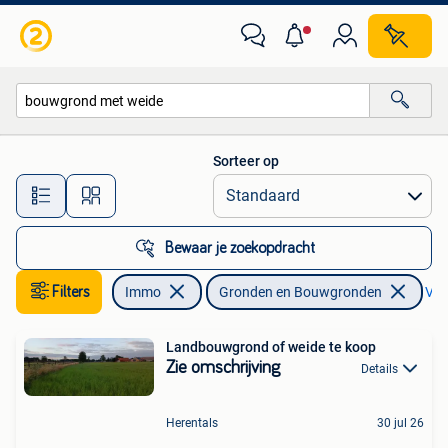
Gronden en Bouwgronden
Sorteer op
Alle afstanden…
Bewaar je zoekopdracht
Filters
Immo
Gronden en Bouwgronden
Verw
Landbouwgrond of weide te koop
Zie omschrijving
Details
Herentals
30 jul 26