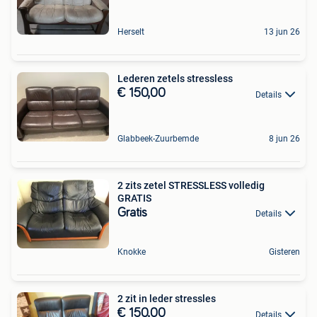
Herselt
13 jun 26
Lederen zetels stressless
€ 150,00
Details
Glabbeek-Zuurbemde
8 jun 26
2 zits zetel STRESSLESS volledig
GRATIS
Gratis
Details
Knokke
Gisteren
2 zit in leder stressles
€ 150,00
Details