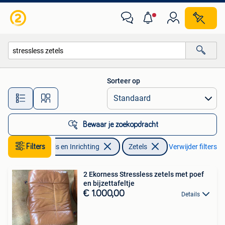
Zetels | Zetels
Sorteer op
Alle afstanden…
Bewaar je zoekopdracht
Filters
Huis en Inrichting
Zetels
Verwijder filters
2 Ekorness Stressless zetels met poef
en bijzettafeltje
€ 1.000,00
Details