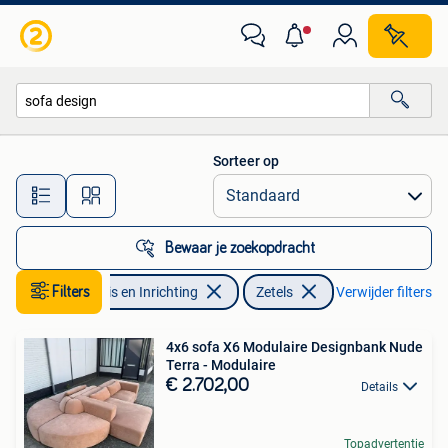
Zetels | Zetels
Sorteer op
Alle afstanden…
Bewaar je zoekopdracht
Filters
Huis en Inrichting
Zetels
Verwijder filters
4x6 sofa X6 Modulaire Designbank Nude
Terra - Modulaire
€ 2.702,00
Details
Topadvertentie