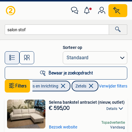
Zetels | Zetels
Sorteer op
Alle afstanden…
Bewaar je zoekopdracht
Filters
Huis en Inrichting
Zetels
Verwijder filters
Selena bankstel antraciet (nieuw, outlet)
€ 595,00
Details
Topadvertentie
Bezoek website
Vandaag