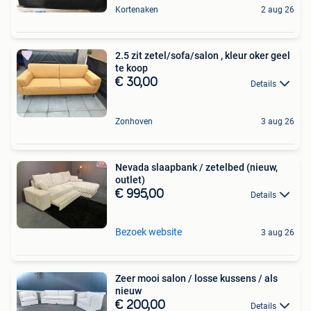
Kortenaken
2 aug 26
2.5 zit zetel/sofa/salon , kleur oker geel
te koop
€ 30,00
Details
Zonhoven
3 aug 26
Nevada slaapbank / zetelbed (nieuw,
outlet)
€ 995,00
Details
Bezoek website
3 aug 26
Zeer mooi salon / losse kussens / als
nieuw
€ 200,00
Details