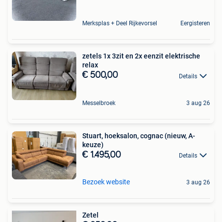
Merksplas + Deel Rijkevorsel
Eergisteren
zetels 1x 3zit en 2x eenzit elektrische
relax
€ 500,00
Details
Messelbroek
3 aug 26
Stuart, hoeksalon, cognac (nieuw, A-
keuze)
€ 1.495,00
Details
Bezoek website
3 aug 26
Zetel