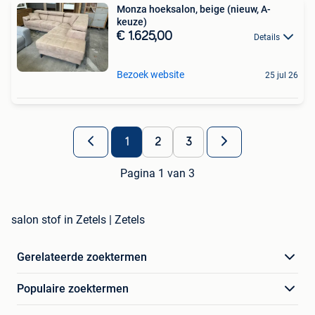
Monza hoeksalon, beige (nieuw, A-
keuze)
€ 1.625,00
Details
Bezoek website
25 jul 26
1
2
3
Pagina 1 van 3
salon stof in Zetels | Zetels
Gerelateerde zoektermen
Populaire zoektermen