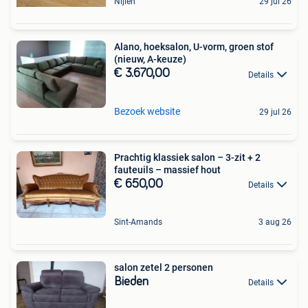
Nijlen
29 jul 26
Alano, hoeksalon, U-vorm, groen stof
(nieuw, A-keuze)
€ 3.670,00
Details
Bezoek website
29 jul 26
Prachtig klassiek salon – 3-zit + 2
fauteuils – massief hout
€ 650,00
Details
Sint-Amands
3 aug 26
salon zetel 2 personen
Bieden
Details