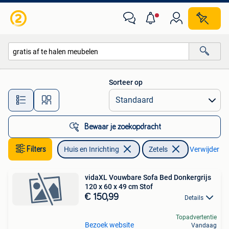
Zetels | Zetels
Sorteer op
Alle afstanden…
Bewaar je zoekopdracht
Filters
Huis en Inrichting
Zetels
Verwijder fil
vidaXL Vouwbare Sofa Bed Donkergrijs
120 x 60 x 49 cm Stof
€ 150,99
Details
Topadvertentie
Bezoek website
Vandaag