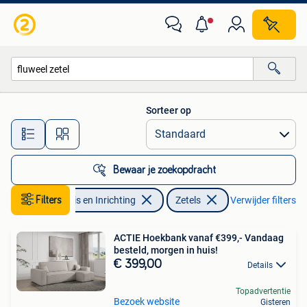
Zetels | Zetels
Sorteer op
Alle afstanden…
Bewaar je zoekopdracht
Filters
Huis en Inrichting
Zetels
Verwijder filters
ACTIE Hoekbank vanaf €399,- Vandaag
besteld, morgen in huis!
€ 399,00
Details
Topadvertentie
Bezoek website
Gisteren