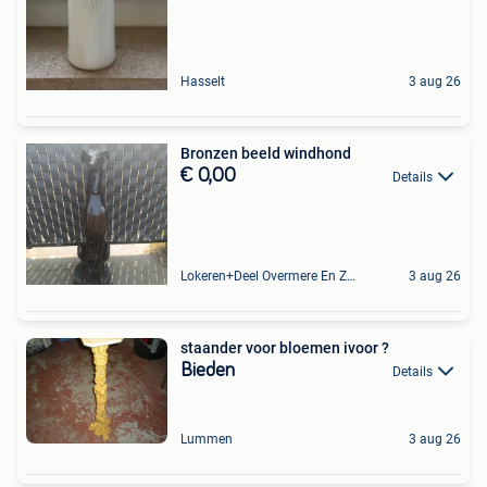
Hasselt
3 aug 26
Bronzen beeld windhond
€ 0,00
Details
Lokeren+Deel Overmere En Zele
3 aug 26
staander voor bloemen ivoor ?
Bieden
Details
Lummen
3 aug 26