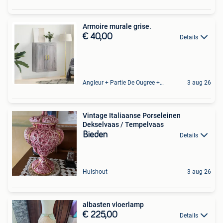
Armoire murale grise.
€ 40,00
Details
Angleur + Partie De Ougree + Partie De Tilff Et De Embourg
3 aug 26
Vintage Italiaanse Porseleinen
Dekselvaas / Tempelvaas
Bieden
Details
Hulshout
3 aug 26
albasten vloerlamp
€ 225,00
Details