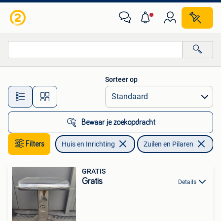
Woonaccessoires | Zuilen en Pilaren
Sorteer op
Alle afstanden…
Bewaar je zoekopdracht
Filters
Huis en Inrichting
Zuilen en Pilaren
Ve
GRATIS
Gratis
Details