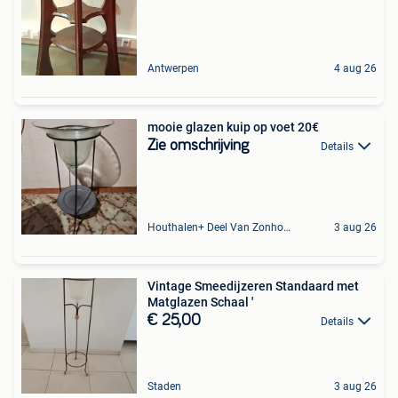
Antwerpen
4 aug 26
mooie glazen kuip op voet 20€
Zie omschrijving
Details
Houthalen+ Deel Van Zonhoven En Zolder
3 aug 26
Vintage Smeedijzeren Standaard met
Matglazen Schaal '
€ 25,00
Details
Staden
3 aug 26