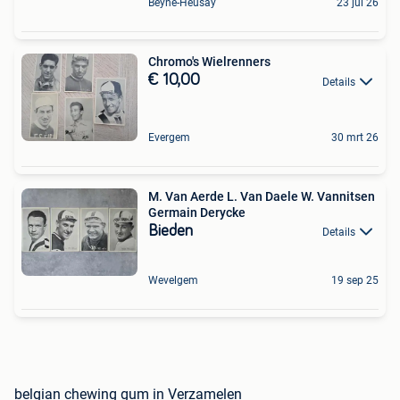
Beyne-Heusay
23 jul 26
Chromo's Wielrenners
€ 10,00
Details
Evergem
30 mrt 26
M. Van Aerde L. Van Daele W. Vannitsen
Germain Derycke
Bieden
Details
Wevelgem
19 sep 25
belgian chewing gum in Verzamelen