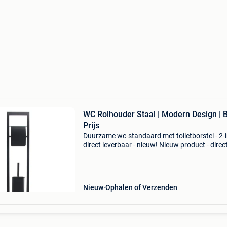
WC Rolhouder Staal | Modern Design | 
Prijs
Duurzame wc-standaard met toiletborstel - 2-i
direct leverbaar - nieuw! Nieuw product - direc
leverbaar uit voorraad. - Hoogwaardig zwart 
staal - ruimtebesparend 2-in-1 ontwerp: toile
Nieuw
Ophalen of Verzenden