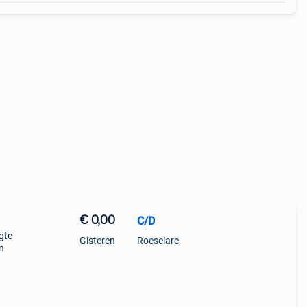
€ 0,00
C/D
gte
Gisteren
Roeselare
n