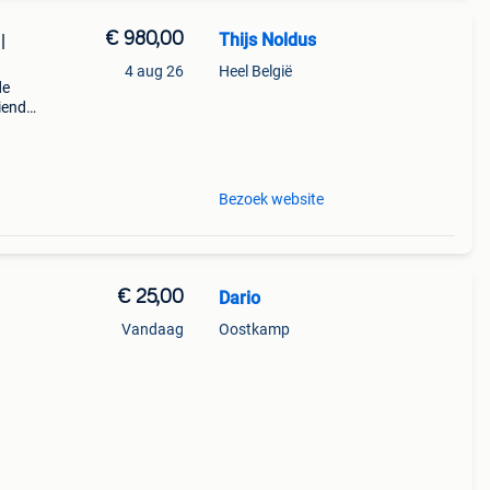
€ 980,00
Thijs Noldus
|
4 aug 26
Heel België
de
iend
jn
ste
Bezoek website
€ 25,00
Dario
Vandaag
Oostkamp