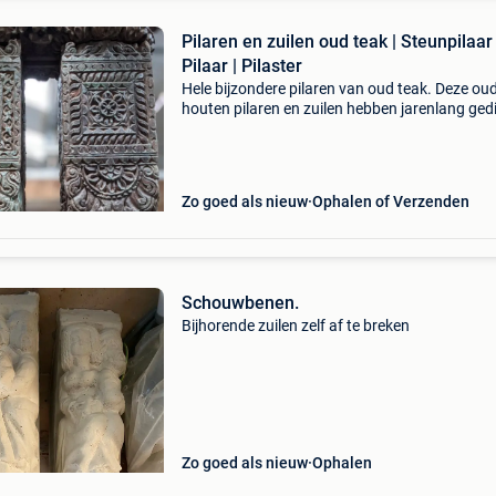
Pilaren en zuilen oud teak | Steunpilaar 
Pilaar | Pilaster
Hele bijzondere pilaren van oud teak. Deze ou
houten pilaren en zuilen hebben jarenlang ged
als steunpilaren in huizen in india. De pilaren zi
100 tot 150 jaar oud! Ze zijn gemaakt van het 
Zo goed als nieuw
Ophalen of Verzenden
Schouwbenen.
Bijhorende zuilen zelf af te breken
Zo goed als nieuw
Ophalen