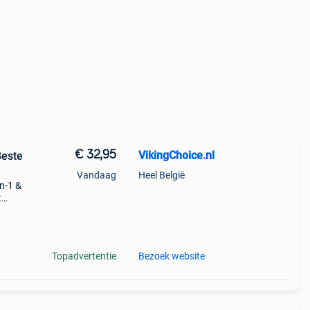
€ 32,95
VikingChoice.nl
Beste
Vandaag
Heel België
n-1 &
t
gelakt
Topadvertentie
Bezoek website