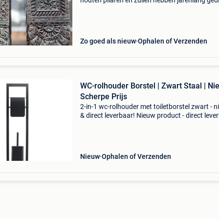
houten pilaren en zuilen hebben jarenlang ged
als steunpilaren in huizen in india. De pilaren zi
100 tot 150 jaar oud! Ze zijn gemaakt van het 
Zo goed als nieuw
Ophalen of Verzenden
WC-rolhouder Borstel | Zwart Staal | Ni
Scherpe Prijs
2-in-1 wc-rolhouder met toiletborstel zwart - 
& direct leverbaar! Nieuw product - direct leve
uit voorraad. - Totale hoogte: 80 cm - voet: 20 
cm - materiaal: hoogwaardig zwart gela
Nieuw
Ophalen of Verzenden