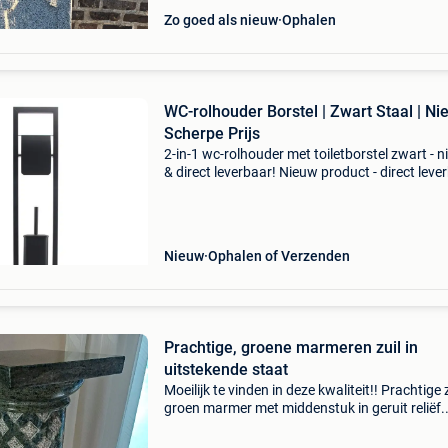
Zo goed als nieuw
Ophalen
WC-rolhouder Borstel | Zwart Staal | Ni
Scherpe Prijs
2-in-1 wc-rolhouder met toiletborstel zwart - 
& direct leverbaar! Nieuw product - direct leve
uit voorraad. - Totale hoogte: 80 cm - voet: 20 
cm - materiaal: hoogwaardig zwart gela
Nieuw
Ophalen of Verzenden
Prachtige, groene marmeren zuil in
uitstekende staat
Moeilijk te vinden in deze kwaliteit!! Prachtige z
groen marmer met middenstuk in geruit reliëf.
Specificaties hoogte: 1m10 cm diameter zuil: +
cm afmeting voetstuk/bovenblad: 35 × 35 cm 