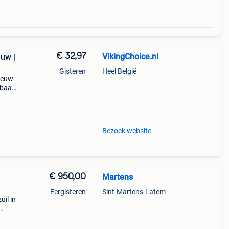
€ 32,97
VikingChoice.nl
euw |
Gisteren
Heel België
nieuw
rbaar
x 20
Bezoek website
€ 950,00
Martens
Eergisteren
Sint-Martens-Latem
uil in
/- 22
de