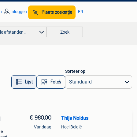
n
Inloggen
FR
Plaats zoekertje
lle afstanden…
Zoek
Sorteer op
Lijst
Foto’s
€ 980,00
Thijs Noldus
|
Vandaag
Heel België
de