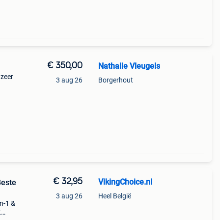
€ 350,00
Nathalie Vleugels
 zeer
3 aug 26
Borgerhout
€ 32,95
VikingChoice.nl
Beste
3 aug 26
Heel België
n-1 &
t