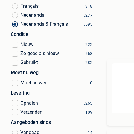
Français
318
Nederlands
1.277
Nederlands & Français
1.595
Conditie
Nieuw
222
Zo goed als nieuw
568
Gebruikt
282
Moet nu weg
Moet nu weg
0
Levering
Ophalen
1.263
Verzenden
189
Aangeboden sinds
Vandaag
14