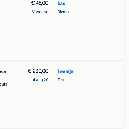
€ 45,00
bas
Vandaag
Riemst
€ 230,00
Leentje
teen,
4 aug 26
Zemst
duin)