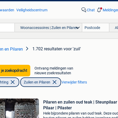
waarden
Veiligheidscentrum
Chat
Meldinge
Woonaccessoires | Zuilen en Pilaren
A
1.702 resultaten
voor 'zuil'
n en Pilaren
Ontvang meldingen van
 je zoekopdracht
nieuwe zoekresultaten
chting
Zuilen en Pilaren
Verwijder filters
Pilaren en zuilen oud teak | Steunpilaar 
Pilaar | Pilaster
Hele bijzondere pilaren van oud teak. Deze ou