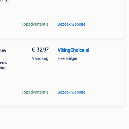
iend
jn
ste
Topadvertentie
Bezoek website
€ 32,97
VikingChoice.nl
euw |
Vandaag
Heel België
nieuw
rbaar
x 20
Topadvertentie
Bezoek website