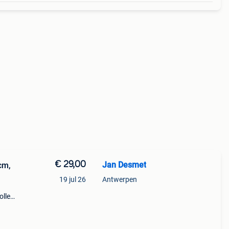
€ 29,00
Jan Desmet
cm,
19 jul 26
Antwerpen
g
olle
5cm x
an om