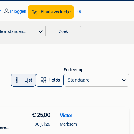
n
Inloggen
FR
Plaats zoekertje
lle afstanden…
Zoek
Sorteer op
Lijst
Foto’s
€ 25,00
Victor
30 jul 26
Merksem
oeven
uten