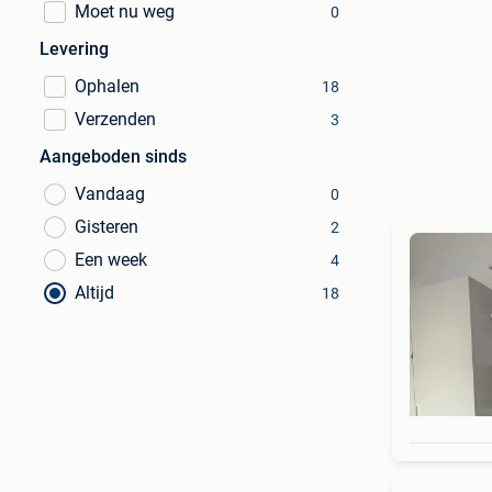
Moet nu weg
0
Levering
Ophalen
18
Verzenden
3
Aangeboden sinds
Vandaag
0
Gisteren
2
Een week
4
Altijd
18