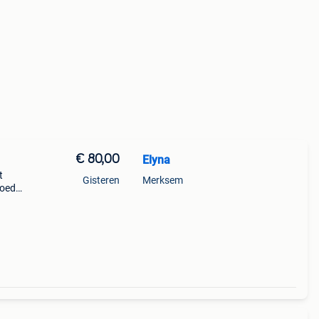
€ 80,00
Elyna
t
Gisteren
Merksem
goed