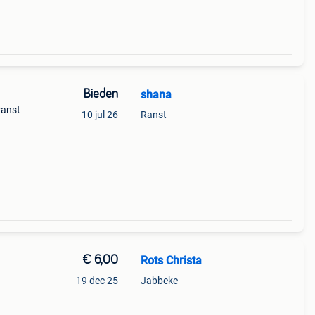
Bieden
shana
ranst
10 jul 26
Ranst
€ 6,00
Rots Christa
19 dec 25
Jabbeke