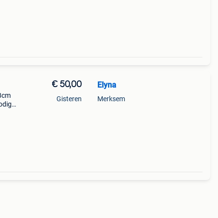
g)
€ 50,00
Elyna
18cm
Gisteren
Merksem
odig
 zit
wat