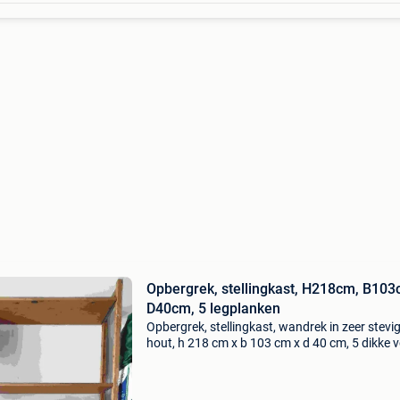
Opbergrek, stellingkast, H218cm, B103
D40cm, 5 legplanken
Opbergrek, stellingkast, wandrek in zeer stevi
hout, h 218 cm x b 103 cm x d 40 cm, 5 dikke v
en volledig vlakke schabben, legplanken b 99,
d 40cm x dikte 2cm , dwarse steunen achtera
s