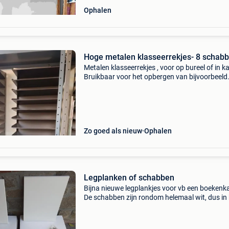
Ophalen
Hoge metalen klasseerrekjes- 8 schab
Metalen klasseerrekjes , voor op bureel of in ka
Bruikbaar voor het opbergen van bijvoorbeeld
documenten, mappen, papierwaren in bureel,
garage, hobbyruimte... Kleur : bruin 8 schabb
12€ per
Zo goed als nieuw
Ophalen
Legplanken of schabben
Bijna nieuwe legplankjes voor vb een boekenk
De schabben zijn rondom helemaal wit, dus in
richtingen te gebruiken. Goede kwaliteit en mo
staat. Afmetingen 26.7 X 38.2 X 1.8 Cm - 16 s