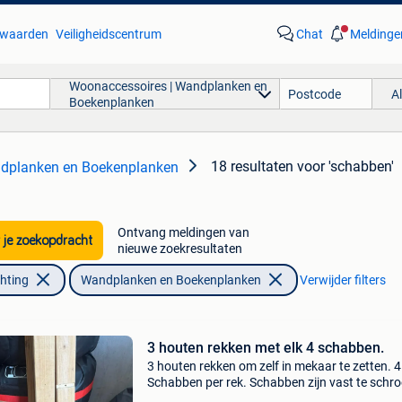
waarden
Veiligheidscentrum
Chat
Meldinge
Woonaccessoires | Wandplanken en
A
Boekenplanken
18 resultaten
voor 'schabben'
ndplanken en Boekenplanken
Ontvang meldingen van
 je zoekopdracht
nieuwe zoekresultaten
chting
Wandplanken en Boekenplanken
Verwijder filters
3 houten rekken met elk 4 schabben.
3 houten rekken om zelf in mekaar te zetten. 4
Schabben per rek. Schabben zijn vast te schr
met standaard hout schroef in horizontale ho