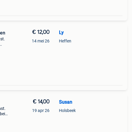
€ 12,00
Ly
ben
st.
14 mei 26
Heffen
en
€ 14,00
Susan
ast.
19 apr 26
Holsbeek
 beide
oie
tuks.