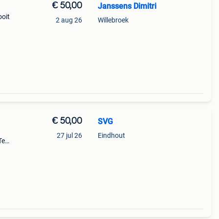
€ 50,00
Janssens Dimitri
ooit
2 aug 26
Willebroek
€ 50,00
SVG
27 jul 26
Eindhout
Te
wprijs