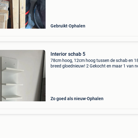
lat. Afmeting : 3x 75cm(breedte)x150cm (hoo
ideaal v
Gebruikt
Ophalen
Interior schab 5
78cm hoog, 12cm hoog tussen de schab en 
breed gloednieuw! 2 Gekocht en maar 1 van n
gehad. Nooit uit de doos geweest. Handleiding
er nog perfect bij. 5 Schabben, er kunnen wel 
dingetj
Zo goed als nieuw
Ophalen