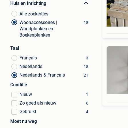
Huis en Inrichting
Alle zoekertjes
Woonaccessoires |
18
Wandplanken en
Boekenplanken
Taal
Français
3
Nederlands
18
Nederlands & Français
21
Conditie
Nieuw
1
Zo goed als nieuw
6
Gebruikt
4
Moet nu weg