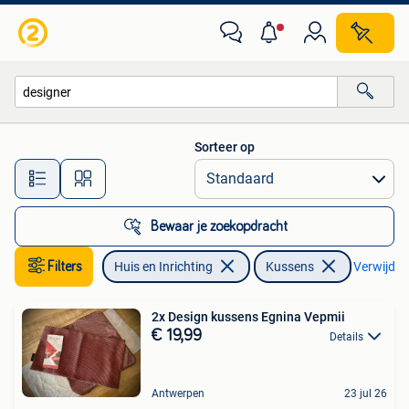
Woonaccessoires | Kussens
Sorteer op
Alle afstanden…
Bewaar je zoekopdracht
Filters
Huis en Inrichting
Kussens
Verwijder 
2x Design kussens Egnina Vepmii
€ 19,99
Details
Antwerpen
23 jul 26