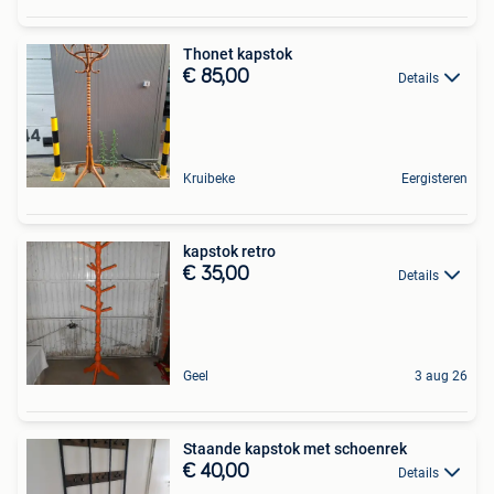
Thonet kapstok
€ 85,00
Details
Kruibeke
Eergisteren
kapstok retro
€ 35,00
Details
Geel
3 aug 26
Staande kapstok met schoenrek
€ 40,00
Details