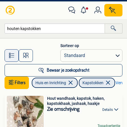
Woonaccessoires | Kapstokken
Sorteer op
Alle afstanden…
Bewaar je zoekopdracht
Filters
Huis en Inrichting
Kapstokken
Verwijd
Hout wandhaak, kapstok, haken,
kapstokhaak, jashaak, haakje
Zie omschrijving
Details
Topadvertentie