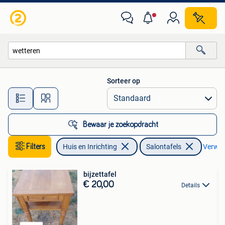
Tafels | Salontafels
Sorteer op
Alle afstanden…
Bewaar je zoekopdracht
Filters
Huis en Inrichting
Salontafels
Verwijd
bijzettafel
€ 20,00
Details