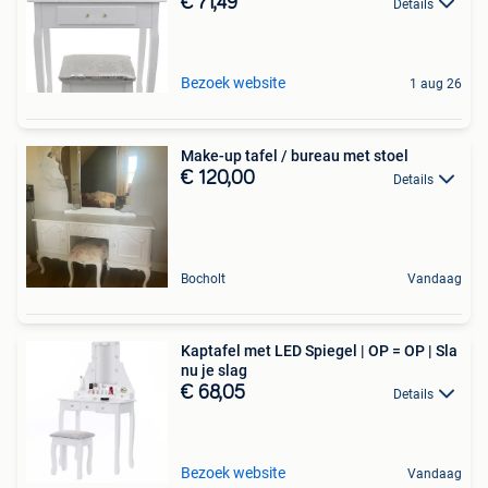
€ 71,49
Details
Bezoek website
1 aug 26
Make-up tafel / bureau met stoel
€ 120,00
Details
Bocholt
Vandaag
Kaptafel met LED Spiegel | OP = OP | Sla
nu je slag
€ 68,05
Details
Bezoek website
Vandaag