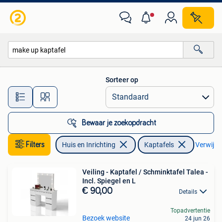
Tafels | Kaptafels
Sorteer op
Alle afstanden…
Bewaar je zoekopdracht
Filters
Huis en Inrichting
Kaptafels
Verwijder
Veiling - Kaptafel / Schminktafel Talea -
Incl. Spiegel en L
€ 90,00
Details
Topadvertentie
Bezoek website
24 jun 26