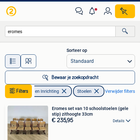
Stoelen
Sorteer op
Alle afstanden…
Bewaar je zoekopdracht
Filters
Huis en Inrichting
Stoelen
Verwijder filters
Eromes set van 10 schoolstoelen (gele
stip) zithoogte 33cm
€ 235,95
Details