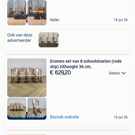
Good Stuff Factory
Nijlen
16 jul 26
Ook van deze
adverteerder
Eromes set van 8 schoolstoelen (rode
stip) zithoogte 36 cm,
€ 629,20
Details
Alles op voorraad
Bezoek website
16 jul 26