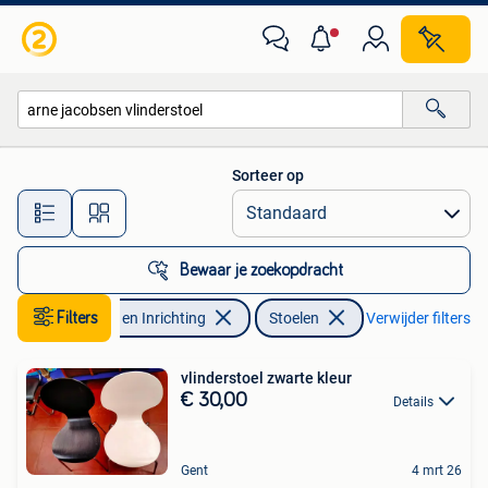
Stoelen
Sorteer op
Alle afstanden…
Bewaar je zoekopdracht
Filters
Huis en Inrichting
Stoelen
Verwijder filters
vlinderstoel zwarte kleur
€ 30,00
Details
Gent
4 mrt 26