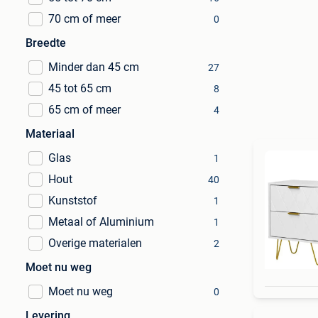
70 cm of meer
0
Breedte
Minder dan 45 cm
27
45 tot 65 cm
8
65 cm of meer
4
Materiaal
Glas
1
Hout
40
Kunststof
1
Metaal of Aluminium
1
Overige materialen
2
Moet nu weg
Moet nu weg
0
Levering