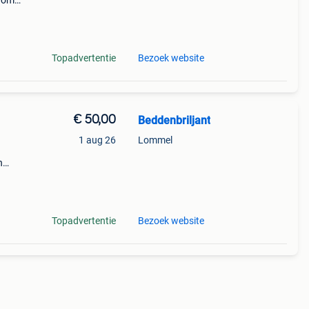
arom
al on
Topadvertentie
Bezoek website
€ 50,00
Beddenbriljant
1 aug 26
Lommel
n
hij
Topadvertentie
Bezoek website