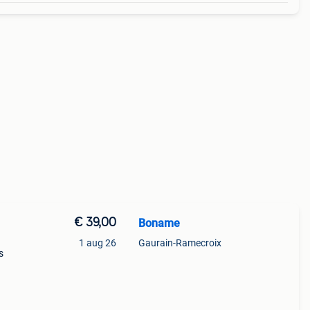
€ 39,00
Boname
1 aug 26
Gaurain-Ramecroix
s
ir of
 zijn