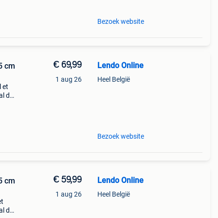
Bezoek website
€ 69,99
Lendo Online
5 cm
1 aug 26
Heel België
 et
al de
lent
nsion
Bezoek website
€ 59,99
Lendo Online
5 cm
1 aug 26
Heel België
et
al de