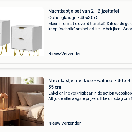
Nachtkastje set van 2 - Bijzettafel -
Opbergkastje - 40x30x5
Meer informatie over dit artikel? Klik op de gel
knop: ‘website’ om het artikel te bekijken. Wa
bestellen bij retourdeal.nl? Voor 15:00 besteld,
volgende werkdag in huis. 1 Jaar garantie op 
Nieuw
Verzenden
Nachtkastje met lade - walnoot - 40 x 3
55 cm
Enkel online verkrijgbaar in de action webshop
Altijd de allerlaagste prijzen. Elke dinsdag om
nieuwe deals. Geef je slaapkamer een warme,
stijlvolle uitstraling met dit nachtkastje in
walnootkle
Nieuw
Verzenden