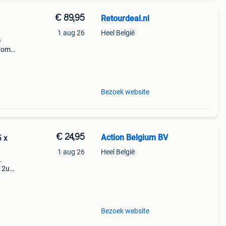
€ 89,95
Retourdeal.nl
1 aug 26
Heel België
e
arom
al on
Bezoek website
€ 24,95
Action Belgium BV
5 x
1 aug 26
Heel België
.
 12u
Bezoek website