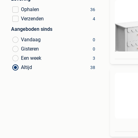
Ophalen
36
Verzenden
4
Aangeboden sinds
Vandaag
0
Gisteren
0
Een week
3
Altijd
38