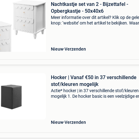
Nachtkastje set van 2 - Bijzettafel -
Opbergkastje - 50x40x6
Meer informatie over dit artikel? Klik op de gel
knop: ‘website’ om het artikel te bekijken. Wa
bestellen bij retourdeal.nl? Voor 15:00 besteld,
volgende werkdag in huis. 1 Jaar garantie op 
Nieuw
Verzenden
Hocker | Vanaf €50 in 37 verschillende
stof/kleuren mogelijk
Actie* hocker | in 37 verschillende stof/kleuren
mogelijk 1. De hocker basic is een veelzijdige e
tijdloze toevoeging aan elk interieur. Met zijn
kubusvormige design en strakke belijning past 
moe
Nieuw
Verzenden