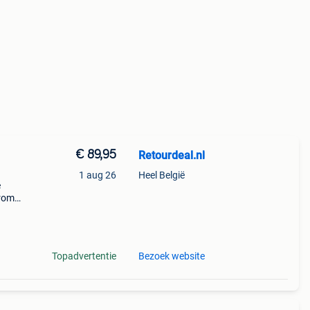
€ 89,95
Retourdeal.nl
1 aug 26
Heel België
e
arom
al on
Topadvertentie
Bezoek website