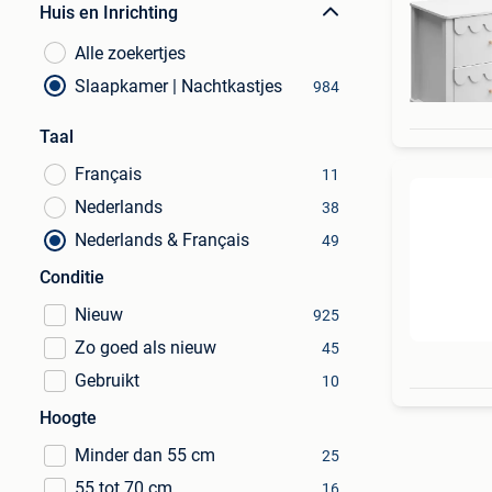
Huis en Inrichting
Alle zoekertjes
Slaapkamer | Nachtkastjes
984
Taal
Français
11
Nederlands
38
Nederlands & Français
49
Conditie
Nieuw
925
Zo goed als nieuw
45
Gebruikt
10
Hoogte
Minder dan 55 cm
25
55 tot 70 cm
16