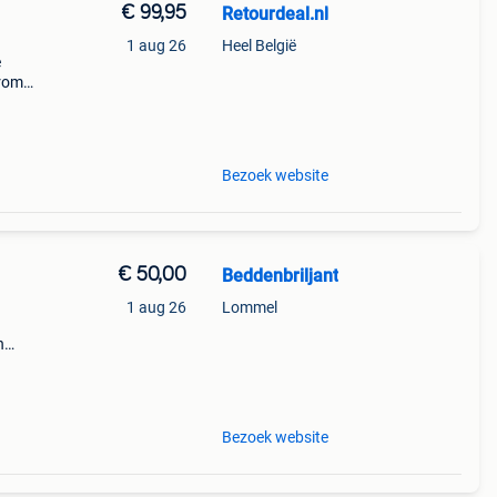
€ 99,95
Retourdeal.nl
1 aug 26
Heel België
e
arom
al on
Bezoek website
€ 50,00
Beddenbriljant
1 aug 26
Lommel
n
hij
Bezoek website