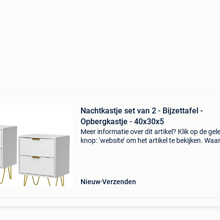
Nachtkastje set van 2 - Bijzettafel -
Opbergkastje - 40x30x5
Meer informatie over dit artikel? Klik op de gel
knop: ‘website’ om het artikel te bekijken. Wa
bestellen bij retourdeal.nl? Voor 15:00 besteld,
volgende werkdag in huis. 1 Jaar garantie op 
Nieuw
Verzenden