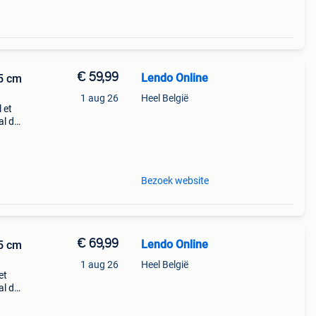
€ 59,99
Lendo Online
5 cm
1 aug 26
Heel België
 et
al de
lent
nsion
Bezoek website
€ 69,99
Lendo Online
5 cm
1 aug 26
Heel België
et
al de
lent