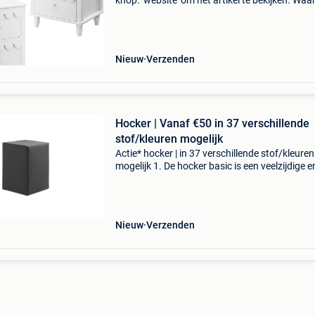
knop: ‘website’ om het artikel te bekijken. Wa
bestellen bij retourdeal.nl? Voor 15:00 besteld,
volgende werkdag in huis. 1 Jaar garantie op 
Nieuw
Verzenden
Hocker | Vanaf €50 in 37 verschillende
stof/kleuren mogelijk
Actie* hocker | in 37 verschillende stof/kleuren
mogelijk 1. De hocker basic is een veelzijdige e
tijdloze toevoeging aan elk interieur. Met zijn
kubusvormige design en strakke belijning past 
moe
Nieuw
Verzenden