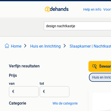
Help en info
Voor
Home
Huis en Inrichting
Slaapkamer | Nachtkast
Verfijn resultaten
Bewaar
Prijs
Huis en Inri
van
tot
€
€
Categorie
Wis de categorie