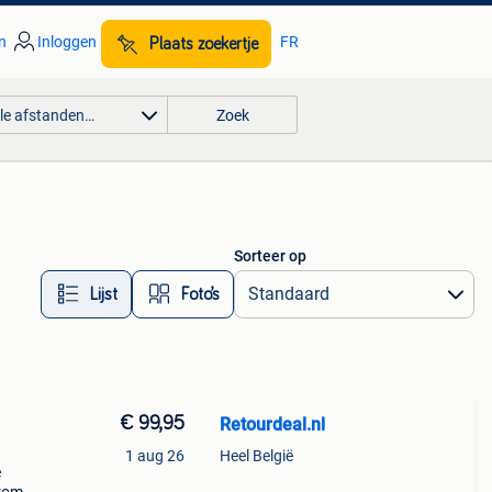
n
Inloggen
FR
Plaats zoekertje
lle afstanden…
Zoek
Sorteer op
Lijst
Foto’s
€ 99,95
Retourdeal.nl
1 aug 26
Heel België
e