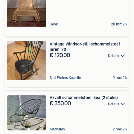
Genk
20 mrt 26
Vintage Windsor‑stijl schommelstoel –
jaren ’70
€ 120,00
Details
Sint-Pieters-Kapelle
9 mei 26
Axvall schommelstoel ikea (2 stuks)
€ 350,00
Details
Mechelen
2 mei 26