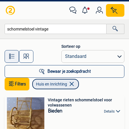
Huis en Inrichting
Sorteer op
Alle afstanden…
Bewaar je zoekopdracht
Filters
Huis en Inrichting
Vintage rieten schommelstoel voor
volwassenen
Bieden
Details