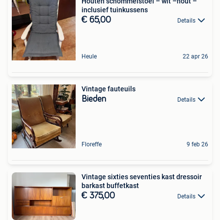
Houten schommelstoel – wit –hout –
inclusief tuinkussens
€ 65,00
Details
Heule
22 apr 26
Vintage fauteuils
Bieden
Details
Floreffe
9 feb 26
Vintage sixties seventies kast dressoir
barkast buffetkast
€ 375,00
Details