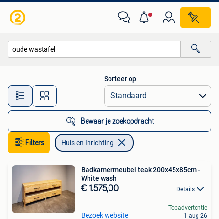
Huis en Inrichting
Sorteer op
Alle afstanden…
Bewaar je zoekopdracht
Filters
Huis en Inrichting
Badkamermeubel teak 200x45x85cm -
White wash
€ 1.575,00
Details
Topadvertentie
Bezoek website
1 aug 26