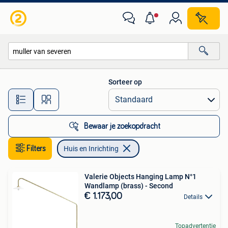
Huis en Inrichting
Sorteer op
Alle afstanden…
Bewaar je zoekopdracht
Filters
Huis en Inrichting
Valerie Objects Hanging Lamp N°1
Wandlamp (brass) - Second
€ 1.173,00
Details
Topadvertentie