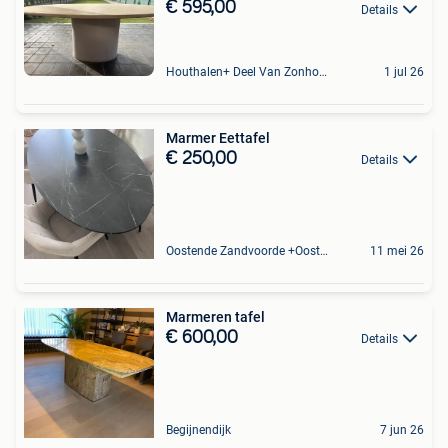
€ 595,00
Details
Houthalen+ Deel Van Zonhoven En Zolder
1 jul 26
Marmer Eettafel
€ 250,00
Details
Oostende Zandvoorde +Oostende
11 mei 26
Marmeren tafel
€ 600,00
Details
Begijnendijk
7 jun 26