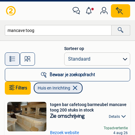
Huis en Inrichting
Sorteer op
Alle afstanden…
Bewaar je zoekopdracht
Filters
Huis en Inrichting
togen bar cafetoog barmeubel mancave
toog 200 stuks in stock
Zie omschrijving
Details
Topadvertentie
Bezoek website
4 aug 26