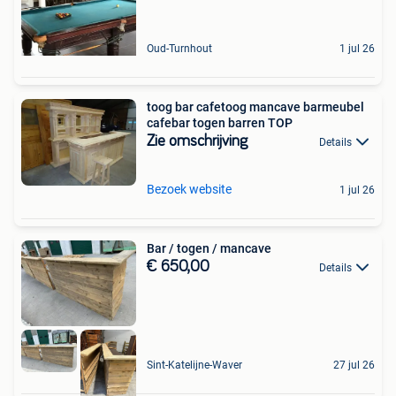
Oud-Turnhout
1 jul 26
toog bar cafetoog mancave barmeubel
cafebar togen barren TOP
Zie omschrijving
Details
Bezoek website
1 jul 26
Bar / togen / mancave
€ 650,00
Details
Sint-Katelijne-Waver
27 jul 26