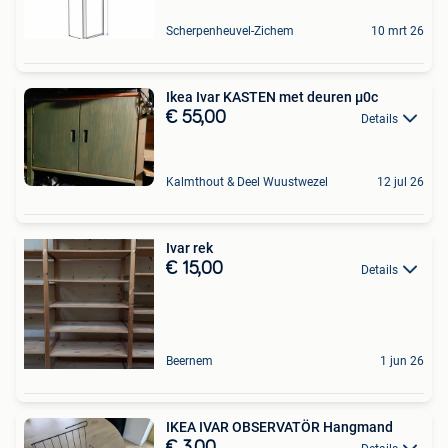
Scherpenheuvel-Zichem
10 mrt 26
Ikea Ivar KASTEN met deuren µ0c
€ 55,00
Details
Kalmthout & Deel Wuustwezel
12 jul 26
Ivar rek
€ 15,00
Details
Beernem
1 jun 26
IKEA IVAR OBSERVATÖR Hangmand
€ 3,00