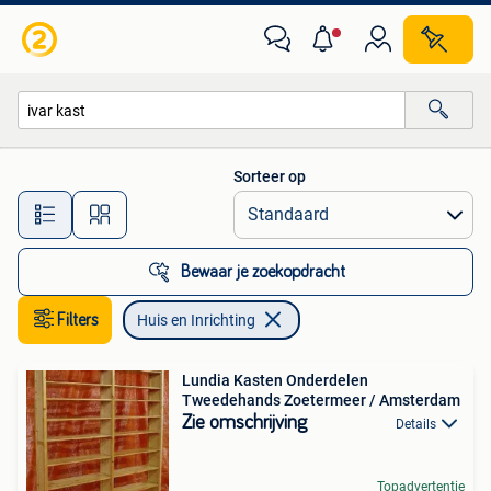
Huis en Inrichting
Sorteer op
Alle afstanden…
Bewaar je zoekopdracht
Filters
Huis en Inrichting
Lundia Kasten Onderdelen
Tweedehands Zoetermeer / Amsterdam
Zie omschrijving
Details
Topadvertentie