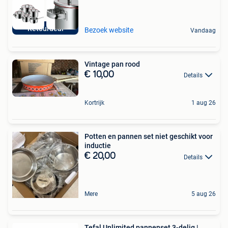
Retourdeal
Bezoek website
Vandaag
Vintage pan rood
€ 10,00
Details
Kortrijk
1 aug 26
Potten en pannen set niet geschikt voor
inductie
€ 20,00
Details
Mere
5 aug 26
Tefal Unlimited pannenset 3-delig |