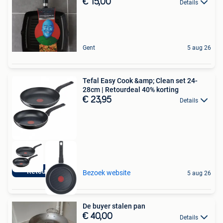
€ 15,00
Details
Gent
5 aug 26
Tefal Easy Cook &amp; Clean set 24-
28cm | Retourdeal 40% korting
€ 23,95
Details
Retourdeal
Bezoek website
5 aug 26
De buyer stalen pan
€ 40,00
Details