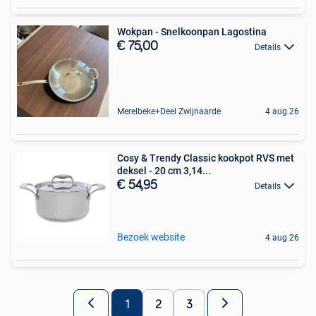
Wokpan - Snelkoonpan Lagostina
€ 75,00
Details
Merelbeke+Deel Zwijnaarde
4 aug 26
Cosy & Trendy Classic kookpot RVS met
deksel - 20 cm 3,14...
€ 54,95
Details
Bezoek website
4 aug 26
1
2
3