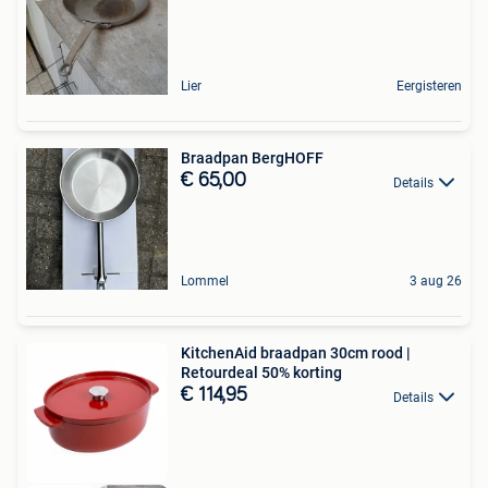
Lier
Eergisteren
Braadpan BergHOFF
€ 65,00
Details
Lommel
3 aug 26
KitchenAid braadpan 30cm rood |
Retourdeal 50% korting
€ 114,95
Details