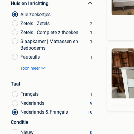
Huis en Inrichting
Alle zoekertjes
Zetels | Zetels
2
Zetels | Complete zithoeken
1
Slaapkamer | Matrassen en
1
Bedbodems
Fauteuils
1
Toon meer
Taal
Français
1
Nederlands
9
Nederlands & Français
10
Conditie
Nieuw
0