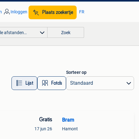
n
Inloggen
FR
Plaats zoekertje
lle afstanden…
Zoek
Sorteer op
Lijst
Foto’s
Gratis
Bram
17 jun 26
Hamont