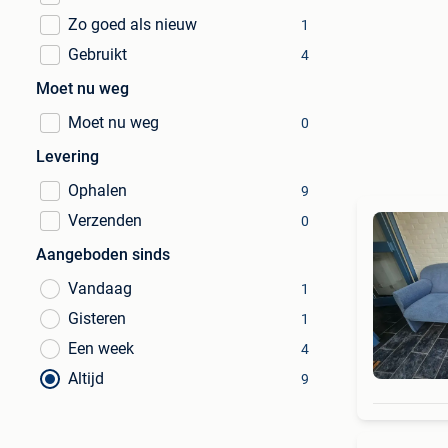
Zo goed als nieuw
1
Gebruikt
4
Moet nu weg
Moet nu weg
0
Levering
Ophalen
9
Verzenden
0
Aangeboden sinds
Vandaag
1
Gisteren
1
Een week
4
Altijd
9