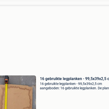
16 gebruikte legplanken - 99,5x39x2,5
16 gebruikte legplanken - 99,5x39x2,5 cm
aangeboden: 16 gebruikte legplanken. De pla
zijn 99,5 cm lang, 39 cm breed en 2,5 cm dik. Z
ideaal voor opslag in een schuur, garage of
werkplaats. D