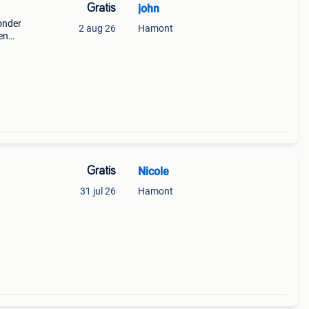
Gratis
john
onder
2 aug 26
Hamont
en
Gratis
Nicole
31 jul 26
Hamont