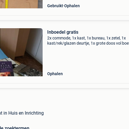
Gebruikt
Ophalen
Inboedel gratis
2x commode, 1x kast, 1x bureau, 1x zetel, 1x
kast/rek/glazen deurtje, 1x grote doos vol bo
(Alles staat op 1ste verdieping en het moet do
ophaler zelf naar onder gebracht.
Ophalen
 in Huis en Inrichting
de zoektermen