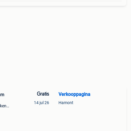
Gratis
Verkooppagina
 cm
14 jul 26
Hamont
nken
e zijn