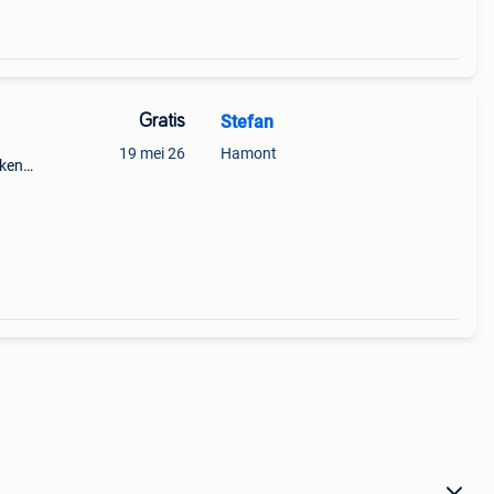
Gratis
Stefan
19 mei 26
Hamont
eken.
or