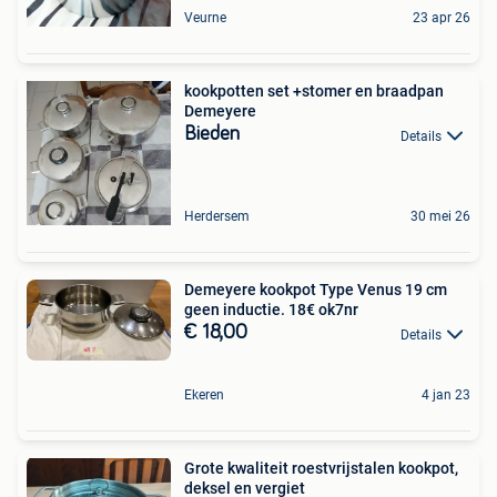
Veurne
23 apr 26
kookpotten set +stomer en braadpan
Demeyere
Bieden
Details
Herdersem
30 mei 26
Demeyere kookpot Type Venus 19 cm
geen inductie. 18€ ok7nr
€ 18,00
Details
Ekeren
4 jan 23
Grote kwaliteit roestvrijstalen kookpot,
deksel en vergiet