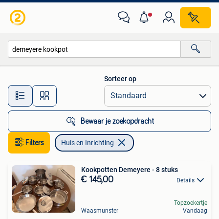
Huis en Inrichting
Sorteer op
Alle afstanden…
Bewaar je zoekopdracht
Filters
Huis en Inrichting
Kookpotten Demeyere - 8 stuks
€ 145,00
Details
Topzoekertje
Waasmunster
Vandaag