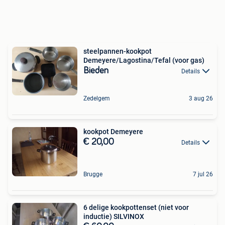
steelpannen-kookpot
Demeyere/Lagostina/Tefal (voor gas)
Bieden
Details
Zedelgem
3 aug 26
kookpot Demeyere
€ 20,00
Details
Brugge
7 jul 26
6 delige kookpottenset (niet voor
inductie) SILVINOX