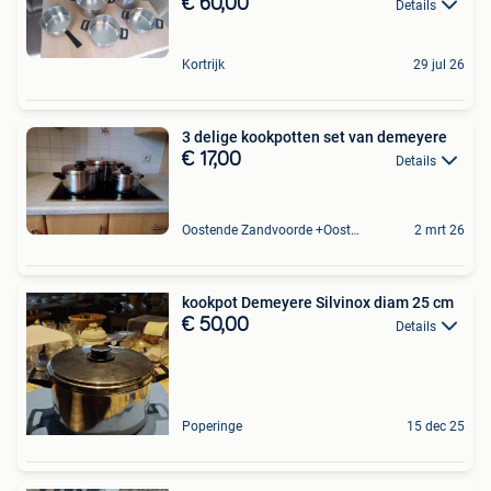
€ 60,00
Details
Kortrijk
29 jul 26
3 delige kookpotten set van demeyere
€ 17,00
Details
Oostende Zandvoorde +Oostende
2 mrt 26
kookpot Demeyere Silvinox diam 25 cm
€ 50,00
Details
Poperinge
15 dec 25