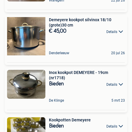
Waregem
22 jul 26
Demeyere kookpot silvinox 18/10
(grote)30 cm
€ 45,00
Details
Denderleeuw
20 jul 26
Inox kookpot DEMEYERE - 19cm
(nr1718)
Bieden
Details
De Klinge
5 mrt 23
Kookpotten Demeyere
Bieden
Details