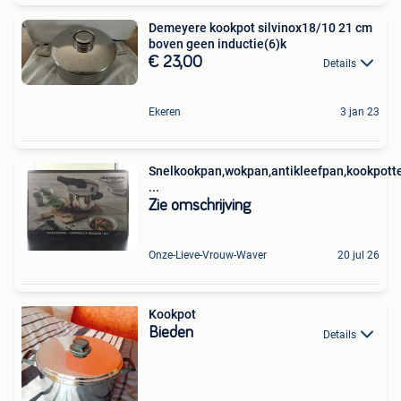
Demeyere kookpot silvinox18/10 21 cm
boven geen inductie(6)k
€ 23,00
Details
Ekeren
3 jan 23
Snelkookpan,wokpan,antikleefpan,kookpott
...
Zie omschrijving
Onze-Lieve-Vrouw-Waver
20 jul 26
Kookpot
Bieden
Details