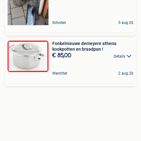
Schoten
5 aug 26
Fonkelnieuwe demeyere athena
kookpotten en braadpan !
€ 85,00
Details
Werchter
2 aug 26