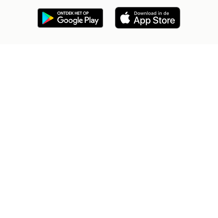
2dehands Zakelijk
Veilig en Succesvol
Help en info
Voorwaarden
Privacyverklaring
Cookiebeleid
Privacyvoorkeuren
Over 2dehands
Adevinta
Sitemap
2dehands is niet aansprakelijk voor (gevolg)schade die voortkomt
uit het gebruik van deze site, dan wel uit fouten of ontbrekende
functionaliteiten op deze site.