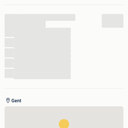
Geschikt voor gas vuur en elektrisch fornuis.
Werkt niet op inductieplaat.
...
...
...
...
...
...
...
...
...
...
...
...
Gent