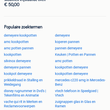
€ 50,00
Populaire zoektermen
demeyere kookpotten
demeyere
amc kookpotten
koperen pannen
amc potten pannen
pannen demeyere
kookpotten
Keuken | Potten en Pannen
silvinox demeyere
amc potten
demeyere pannen
kookpotten demeyere
kookpot demeyere
kookpotten demeyere
prikkeldraad in Stalling en
mercedes c220 amg in Mercedes-
Weidegang
Benz
disney rugnummer in Dvd's |
vtech telefoon in Speelgoed |
Tekenfilms en Animatie
Vtech
vache qui rit in Merken en
zuignappen glas in Glas en
Reclamevoorwerpen
Ramen