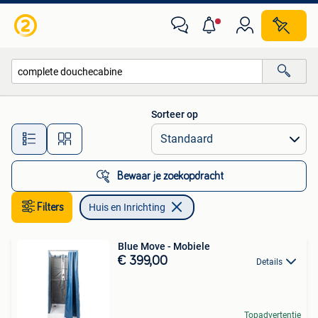
Huis en Inrichting
Sorteer op
Alle afstanden…
Bewaar je zoekopdracht
Filters
Huis en Inrichting
Blue Move - Mobiele
€ 399,00
Details
Topadvertentie