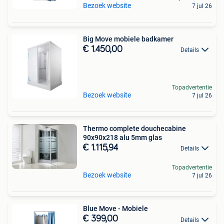
Bezoek website
7 jul 26
Big Move mobiele badkamer
€ 1.450,00
Details
Topadvertentie
Bezoek website
7 jul 26
Thermo complete douchecabine
90x90x218 alu 5mm glas
€ 1.115,94
Details
Topadvertentie
Bezoek website
7 jul 26
Blue Move - Mobiele
€ 399,00
Details