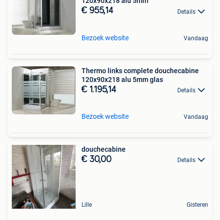
120x90x218 alu 5mm
€ 955,14
Details
Bezoek website
Vandaag
Thermo links complete douchecabine
120x90x218 alu 5mm glas
€ 1.195,14
Details
Bezoek website
Vandaag
douchecabine
€ 30,00
Details
Lille
Gisteren