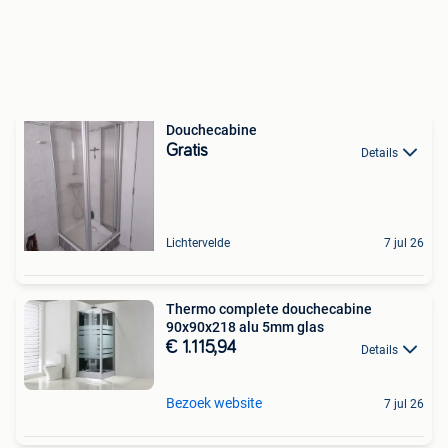
Douchecabine
Gratis
Details
Lichtervelde
7 jul 26
Thermo complete douchecabine
90x90x218 alu 5mm glas
€ 1.115,94
Details
Bezoek website
7 jul 26