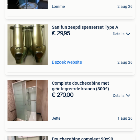
Lommel
2 aug 26
Sanifun zeepdispenserset Type A
€ 29,95
Details
Bezoek website
2 aug 26
Complete douchecabine met
geïntegreerde kranen (300€)
€ 270,00
Details
Jette
1 aug 26
Douchecabine compleet 90x90