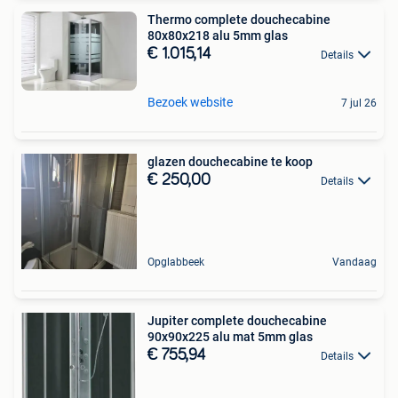
Thermo complete douchecabine
80x80x218 alu 5mm glas
€ 1.015,14
Details
Bezoek website
7 jul 26
glazen douchecabine te koop
€ 250,00
Details
Opglabbeek
Vandaag
Jupiter complete douchecabine
90x90x225 alu mat 5mm glas
€ 755,94
Details