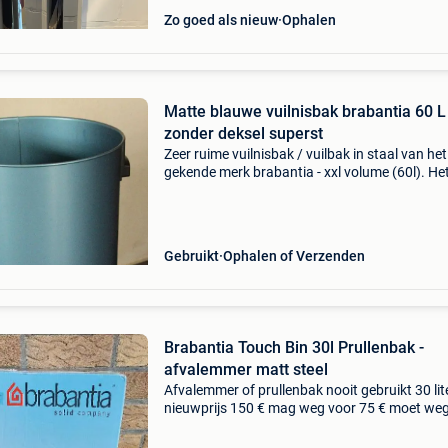
Zo goed als nieuw
Ophalen
Matte blauwe vuilnisbak brabantia 60 L
zonder deksel superst
Zeer ruime vuilnisbak / vuilbak in staal van het
gekende merk brabantia - xxl volume (60l). He
gaat hier om het onderste stuk (de bak) voor 
touch bin exemplaar. Het deksel kan u apart
aankopen op
Gebruikt
Ophalen of Verzenden
Brabantia Touch Bin 30l Prullenbak -
afvalemmer matt steel
Afvalemmer of prullenbak nooit gebruikt 30 lit
nieuwprijs 150 € mag weg voor 75 € moet we
wegens verhuis aankoop huis , kan thuis gebr
worden of opgestuurd worden , mits een klein