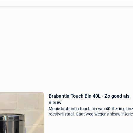
Brabantia Touch Bin 40L - Zo goed als
nieuw
Mooie brabantia touch bin van 40 liter in glan
roestvrij staal. Gaat weg wegens nieuw interie
De prullenbak is zo goed als nieuw, krasvrij en 
soft-touch deksel werkt perfect. Heeft een vla