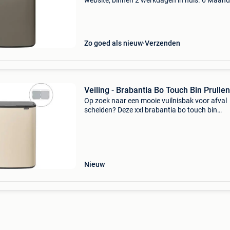
website, binnen 2 werkdagen in huis. 6 Maan
garantie. Gratis verzending boven de €20. Be
voorraad. Niet tevreden? Retourneren kan gra
binnen
Zo goed als nieuw
Verzenden
Veiling - Brabantia Bo Touch Bin Prulle
Op zoek naar een mooie vuilnisbak voor afval
scheiden? Deze xxl brabantia bo touch bin
prullenbak 2 x 30 liter met 2 vakken heeft een
prachtig ontwerp en alles wat je nodig hebt o
thuis makkelijk afv
Nieuw