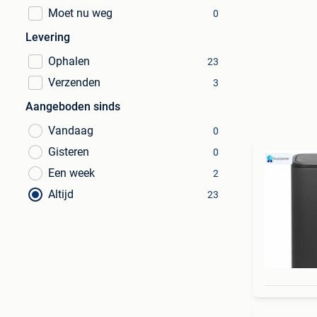
Moet nu weg
0
Levering
Ophalen
23
Verzenden
3
Aangeboden sinds
Vandaag
0
Gisteren
0
Een week
2
Altijd
23