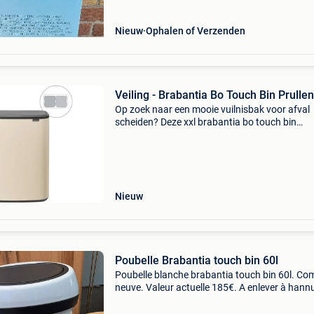
Nieuw
Ophalen of Verzenden
Veiling - Brabantia Bo Touch Bin Prulle
Op zoek naar een mooie vuilnisbak voor afval
scheiden? Deze xxl brabantia bo touch bin
prullenbak 2 x 30 liter met 2 vakken heeft een
prachtig ontwerp en alles wat je nodig hebt o
thuis makkelijk afv
Nieuw
Poubelle Brabantia touch bin 60l
Poubelle blanche brabantia touch bin 60l. C
neuve. Valeur actuelle 185€. A enlever à hannu