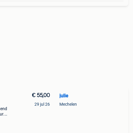
€ 55,00
julie
29 jul 26
Mechelen
zend
ur.
het
k