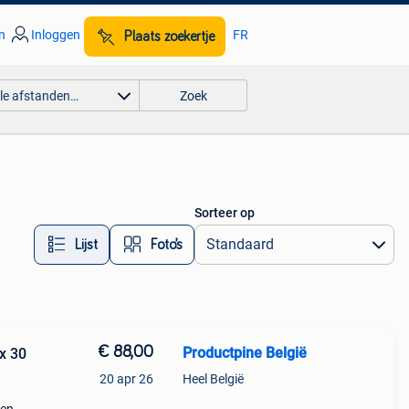
n
Inloggen
FR
Plaats zoekertje
lle afstanden…
Zoek
Sorteer op
Lijst
Foto’s
€ 88,00
Productpine België
 x 30
20 apr 26
Heel België