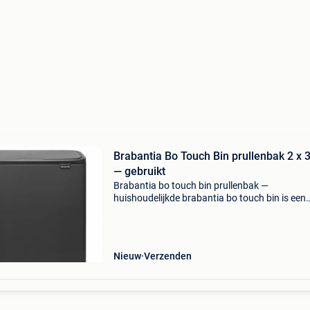
Brabantia Bo Touch Bin prullenbak 2 x 
— gebruikt
Brabantia bo touch bin prullenbak —
huishoudelijkde brabantia bo touch bin is een
prullenbak met twee compartimenten van elk 
liter, ideaal voor afvalscheiding in huis. Deze
prullenbak is gemaakt va
Nieuw
Verzenden