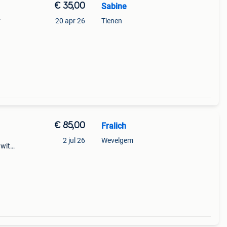
€ 35,00
Sabine
.
20 apr 26
Tienen
 x 29
 op
€ 85,00
Fralich
2 jul 26
Wevelgem
 wit