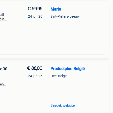
€ 59,95
Marie
att
24 jun 26
Sint-Pieters-Leeuw
bin
ch
€ 88,00
Productpine België
 x 30
24 jun 26
Heel België
den
perkte
tis
Bezoek website