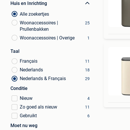
Huis en Inrichting
Alle zoekertjes
Woonaccessoires |
25
Prullenbakken
Woonaccessoires | Overige
1
Taal
Français
11
Nederlands
18
Nederlands & Français
29
Conditie
Nieuw
4
Zo goed als nieuw
11
Gebruikt
6
Moet nu weg