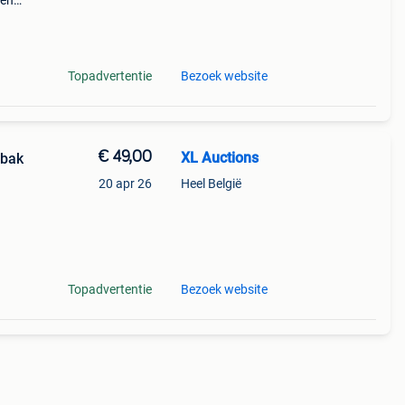
den
perkte
tis
Topadvertentie
Bezoek website
€ 49,00
XL Auctions
nbak
20 apr 26
Heel België
m
Topadvertentie
Bezoek website