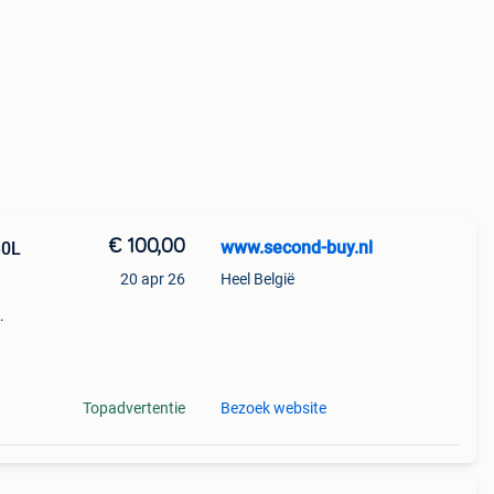
€ 100,00
www.second-buy.nl
30L
20 apr 26
Heel België
30
Topadvertentie
Bezoek website