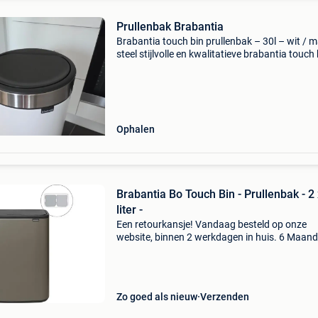
Prullenbak Brabantia
Brabantia touch bin prullenbak – 30l – wit / m
steel stijlvolle en kwalitatieve brabantia touch 
prullenbak van 30 liter in wit met mat stalen
afwerking. Voorzien van het handige soft-tou
open
Ophalen
Brabantia Bo Touch Bin - Prullenbak - 2
liter -
Een retourkansje! Vandaag besteld op onze
website, binnen 2 werkdagen in huis. 6 Maan
garantie. Gratis verzending boven de €20. Be
voorraad. Niet tevreden? Retourneren kan gra
binnen
Zo goed als nieuw
Verzenden