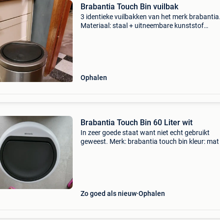
Brabantia Touch Bin vuilbak
3 identieke vuilbakken van het merk brabantia
Materiaal: staal + uitneembare kunststof
binnenemmer inhoud: 30 liter afmetingen: 31,5
x 66 cm bediening: handmatig, met lichte druk
het deksel.
Ophalen
Brabantia Touch Bin 60 Liter wit
In zeer goede staat want niet echt gebruikt
geweest. Merk: brabantia touch bin kleur: mat
en zwart inhoud 60 l enkel afhalen!
Zo goed als nieuw
Ophalen