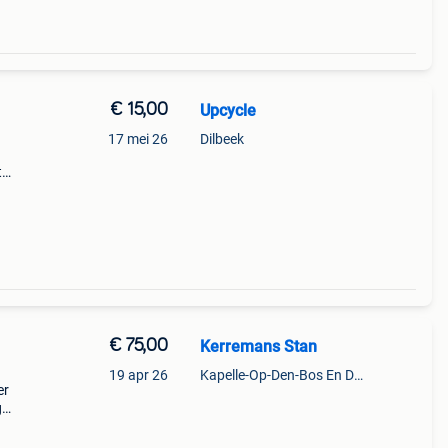
€ 15,00
Upcycle
17 mei 26
Dilbeek
t
een
€ 75,00
Kerremans Stan
19 apr 26
Kapelle-Op-Den-Bos En Deel Van Zemst
er
g
acht
e ve