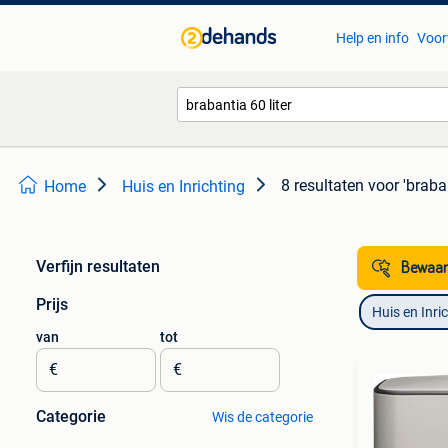
Help en info
Voor
8 resultaten
voor 'braban
Home
Huis en Inrichting
Verfijn resultaten
Bewaar
Prijs
Huis en Inri
van
tot
€
€
Categorie
Wis de categorie