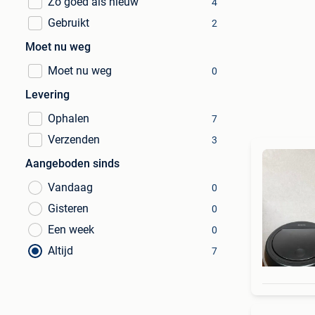
Zo goed als nieuw
4
Gebruikt
2
Moet nu weg
Moet nu weg
0
Levering
Ophalen
7
Verzenden
3
Aangeboden sinds
Vandaag
0
Gisteren
0
Een week
0
Altijd
7