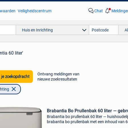
waarden
Veiligheidscentrum
Chat
Meldinge
Huis en Inrichting
A
tia 60 liter'
Ontvang meldingen van
 je zoekopdracht
nieuwe zoekresultaten
chting
Brabantia Bo Prullenbak 60 liter — gebr
Brabantia bo prullenbak 60 liter — huishoudeli
brabantia bo prullenbak met een inhoud van 60
is geschikt voor huishoudelijk gebruik en biedt