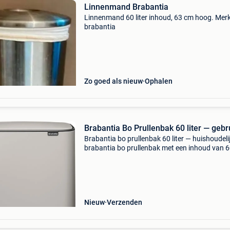
Linnenmand Brabantia
Linnenmand 60 liter inhoud, 63 cm hoog. Mer
brabantia
Zo goed als nieuw
Ophalen
Brabantia Bo Prullenbak 60 liter — gebr
Brabantia bo prullenbak 60 liter — huishoudeli
brabantia bo prullenbak met een inhoud van 60
is geschikt voor huishoudelijk gebruik en biedt
ruime afvaloplossing met één vak. Dankzij het
Nieuw
Verzenden