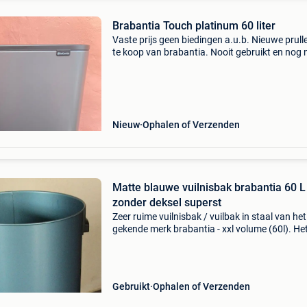
Brabantia Touch platinum 60 liter
Vaste prijs geen biedingen a.u.b. Nieuwe prul
te koop van brabantia. Nooit gebruikt en nog
in de doos. Deze prullenbak heeft enkel lichte
transportschade opgelopen. Deze vuilnisbak h
a
Nieuw
Ophalen of Verzenden
Matte blauwe vuilnisbak brabantia 60 L
zonder deksel superst
Zeer ruime vuilnisbak / vuilbak in staal van het
gekende merk brabantia - xxl volume (60l). He
gaat hier om het onderste stuk (de bak) voor 
touch bin exemplaar. Het deksel kan u apart
aankopen op
Gebruikt
Ophalen of Verzenden