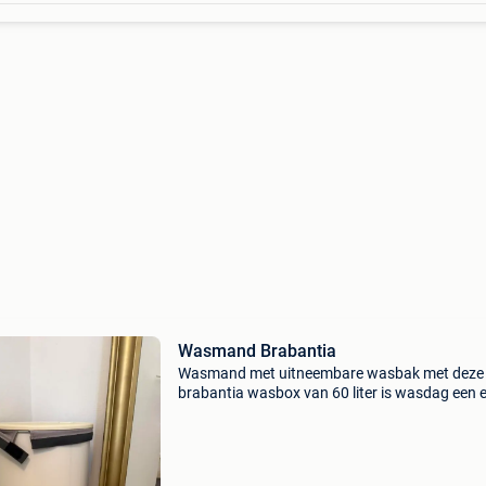
Wasmand Brabantia
Wasmand met uitneembare wasbak met deze
brabantia wasbox van 60 liter is wasdag een ei
Het slimme deksel houdt bergen vuile was uit 
zicht en dankzij de handige quick-drop openin
hoef je het e