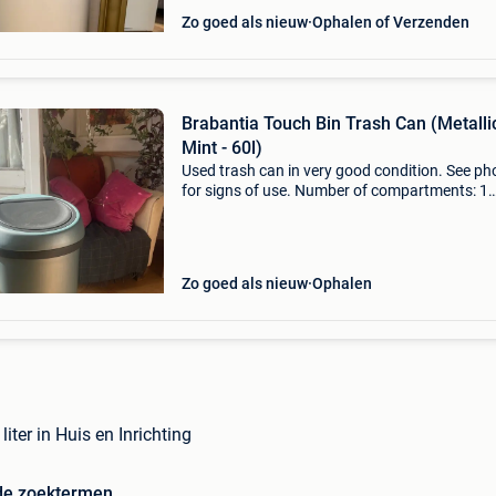
Zo goed als nieuw
Ophalen of Verzenden
Brabantia Touch Bin Trash Can (Metalli
Mint - 60l)
Used trash can in very good condition. See ph
for signs of use. Number of compartments: 1
compartment new price: €185 price is negotia
Zo goed als nieuw
Ophalen
liter in Huis en Inrichting
de zoektermen