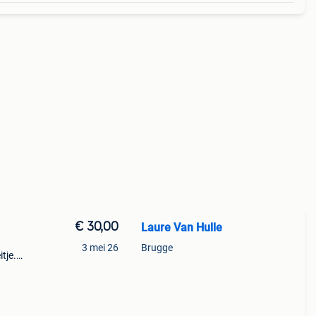
€ 30,00
Laure Van Hulle
3 mei 26
Brugge
tje.
het
g