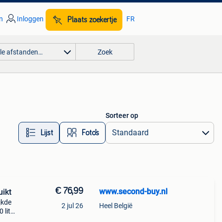
n
Inloggen
FR
Plaats zoekertje
lle afstanden…
Zoek
Sorteer op
Lijst
Foto’s
€ 76,99
www.second-buy.nl
uikt
jkde
2 jul 26
Heel België
 liter
 een