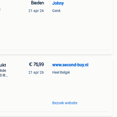
Bieden
Johny
k
21 apr 26
Genk
€ 76,99
www.second-buy.nl
uikt
jkde
21 apr 26
Heel België
 liter
 een
Bezoek website