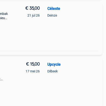
€ 35,00
Céleste
lenbak
21 jul 26
Deinze
 nieuw
eeft
€ 15,00
Upcycle
17 mei 26
Dilbeek
t
een