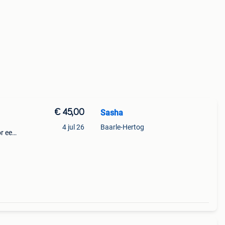
€ 45,00
Sasha
4 jul 26
Baarle-Hertog
or een