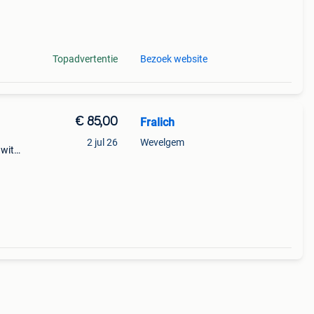
Topadvertentie
Bezoek website
€ 85,00
Fralich
2 jul 26
Wevelgem
 wit