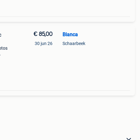
€ 85,00
Bianca
c
30 jun 26
Schaarbeek
otos
ble.