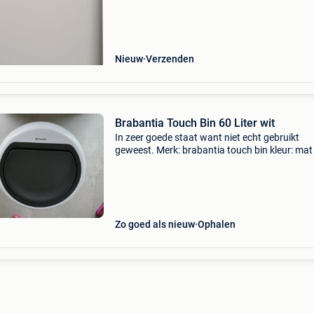
ruime afvaloplossing met één vak. Dankzij het
Nieuw
Verzenden
Brabantia Touch Bin 60 Liter wit
In zeer goede staat want niet echt gebruikt
geweest. Merk: brabantia touch bin kleur: mat
en zwart inhoud 60 l enkel afhalen!
Zo goed als nieuw
Ophalen