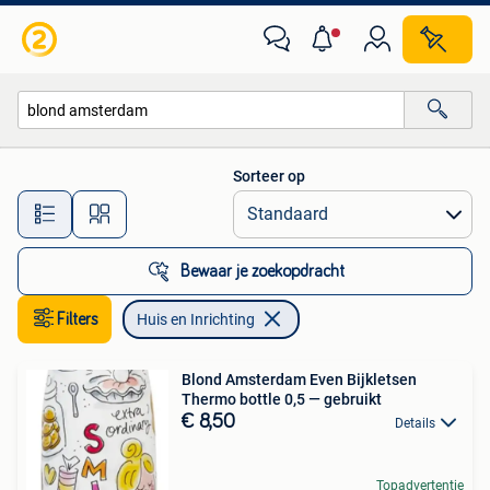
Huis en Inrichting
Sorteer op
Alle afstanden…
Bewaar je zoekopdracht
Filters
Huis en Inrichting
Blond Amsterdam Even Bijkletsen
Thermo bottle 0,5 — gebruikt
€ 8,50
Details
Topadvertentie