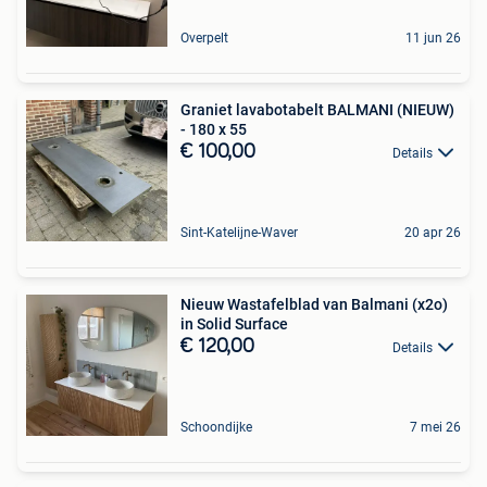
Overpelt
11 jun 26
Graniet lavabotabelt BALMANI (NIEUW)
- 180 x 55
€ 100,00
Details
Sint-Katelijne-Waver
20 apr 26
Nieuw Wastafelblad van Balmani (x2o)
in Solid Surface
€ 120,00
Details
Schoondijke
7 mei 26