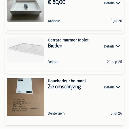
€ 60,00
Details
Ardooie
3 jul 26
Carrara marmer tablet
Bieden
Details
Deinze
21 sep 25
Douchedeur balmani
Zie omschrijving
Details
Dentergem
5 jul 26