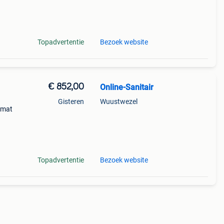
mat
itte
Topadvertentie
Bezoek website
€ 852,00
Online-Sanitair
Gisteren
Wuustwezel
 mat
mat
itte
Topadvertentie
Bezoek website