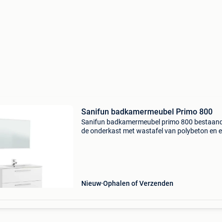
Sanifun badkamermeubel Primo 800
Sanifun badkamermeubel primo 800 bestaand
de onderkast met wastafel van polybeton en 
spiegel. De onderkast is voorzien van drie sch
Het sanifun badkamermeubel primo 800 is
combineerbaar
Nieuw
Ophalen of Verzenden