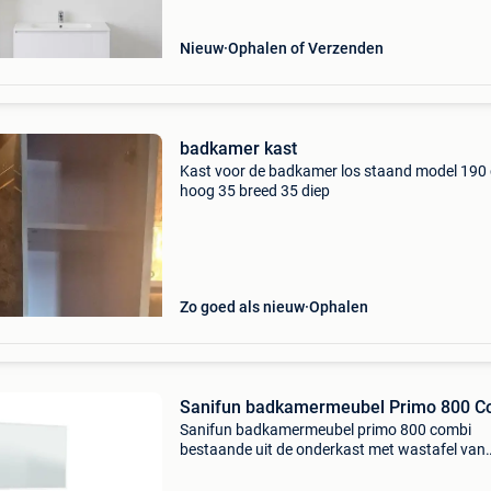
witte wastafel. De onder
Nieuw
Ophalen of Verzenden
badkamer kast
Kast voor de badkamer los staand model 190
hoog 35 breed 35 diep
Zo goed als nieuw
Ophalen
Sanifun badkamermeubel Primo 800 C
Sanifun badkamermeubel primo 800 combi
bestaande uit de onderkast met wastafel van
polybeton en een spiegel. De onderkast is voo
van twee schuiven. Het sanifun badkamermeu