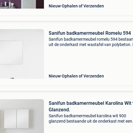
Nieuw
Ophalen of Verzenden
Sanifun badkamermeubel Romelu 594
Sanifun badkamermeubel romelu 594 bestaa
uit de onderkast met wastafel van polybeton.
onderkast is voorzien van twee draaideuren. 
sanifun badkamermeubel romelu 594 bevat o
een spiegel. Kle
Nieuw
Ophalen of Verzenden
Sanifun badkamermeubel Karolina Wit
Glanzend.
Sanifun badkamermeubel karolina wit 900
glanzend bestaande uit de onderkast met een
wastafel van solid-surface. Deze wastafel is
glanzend wit. We hebben dit meubel ook met 