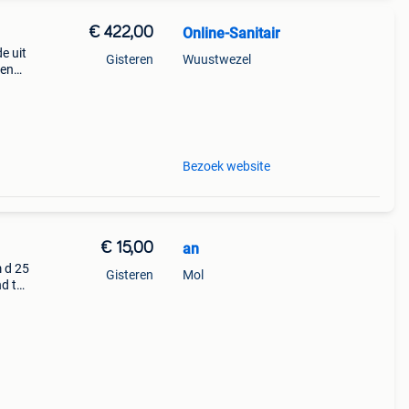
€ 422,00
Online-Sanitair
e uit
Gisteren
Wuustwezel
een
uiven.
Bezoek website
€ 15,00
an
m d 25
Gisteren
Mol
d te