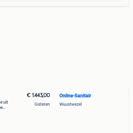
€ 1.443,00
Online-Sanitair
 uit
Gisteren
Wuustwezel
De
ooie
tieve