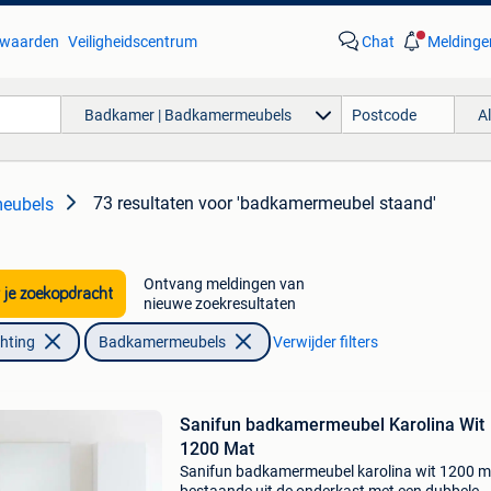
waarden
Veiligheidscentrum
Chat
Meldinge
Badkamer | Badkamermeubels
A
73 resultaten
voor 'badkamermeubel staand'
eubels
Ontvang meldingen van
 je zoekopdracht
nieuwe zoekresultaten
chting
Badkamermeubels
Verwijder filters
Sanifun badkamermeubel Karolina Wit
1200 Mat
Sanifun badkamermeubel karolina wit 1200 m