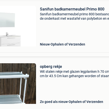
Sanifun badkamermeubel Primo 800
Sanifun badkamermeubel primo 800 bestaand
de onderkast met wastafel van polybeton en 
spiegel. De onderkast is voorzien van drie sch
Het sanifun badkamermeubel primo 800 is
combineerbaar
Nieuw
Ophalen of Verzenden
opberg rekje
Wit stalen rekje met glazen legplanken h 70 c
cm br 43.5 Cm kan gehangen worden of staan
gebruiken als nieuw!
Zo goed als nieuw
Ophalen of Verzenden