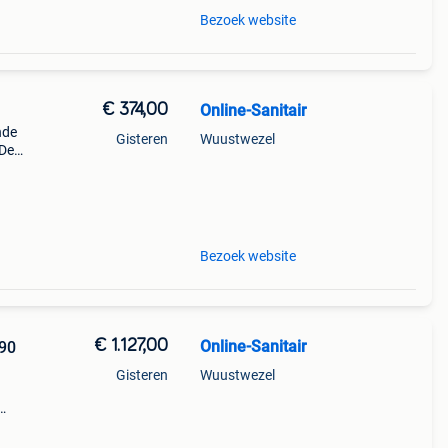
Bezoek website
€ 374,00
Online-Sanitair
nde
Gisteren
Wuustwezel
 De
Het
ok
Bezoek website
€ 1.127,00
Online-Sanitair
 90
Gisteren
Wuustwezel
mat