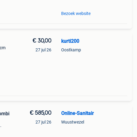
Bezoek website
€ 30,00
kurti200
 cm
27 jul 26
Oostkamp
€ 585,00
Online-Sanitair
ombi
27 jul 26
Wuustwezel
rzien
bel