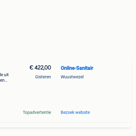
€ 422,00
Online-Sanitair
e uit
Gisteren
Wuustwezel
een
uiven.
Topadvertentie
Bezoek website