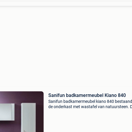
Sanifun badkamermeubel Kiano 840
Sanifun badkamermeubel kiano 840 bestaande
de onderkast met wastafel van natuursteen. 
onderkast is voorzien van twee deuren. Het m
witte wastafelmeubel is afgewerkt met decora
vertical