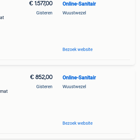
€ 1.577,00
Online-Sanitair
Gisteren
Wuustwezel
at
mat
itte
Bezoek website
€ 852,00
Online-Sanitair
Gisteren
Wuustwezel
 mat
mat
itte
Bezoek website