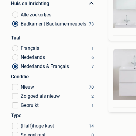
Huis en Inrichting
Alle zoekertjes
Badkamer | Badkamermeubels
73
Taal
Français
1
Nederlands
6
Nederlands & Français
7
Conditie
Nieuw
70
Zo goed als nieuw
2
Gebruikt
1
Type
(Half)hoge kast
14
Spiegelkast
0