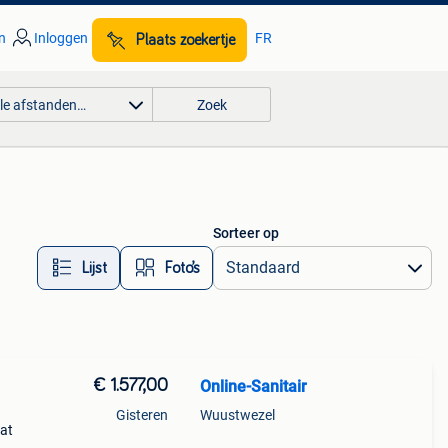
n
Inloggen
FR
Plaats zoekertje
lle afstanden…
Zoek
Sorteer op
Lijst
Foto’s
€ 1.577,00
Online-Sanitair
Gisteren
Wuustwezel
at