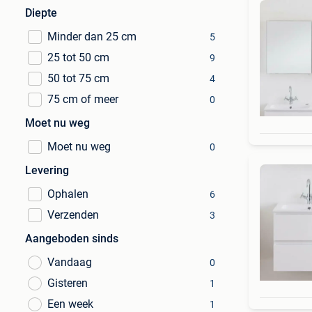
Diepte
Minder dan 25 cm
5
25 tot 50 cm
9
50 tot 75 cm
4
75 cm of meer
0
Moet nu weg
Moet nu weg
0
Levering
Ophalen
6
Verzenden
3
Aangeboden sinds
Vandaag
0
Gisteren
1
Een week
1