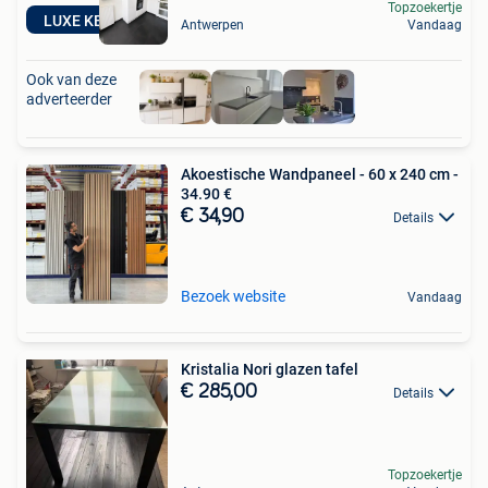
Topzoekertje
LUXE KEUKENS
Antwerpen
Vandaag
Ook van deze
adverteerder
Akoestische Wandpaneel - 60 x 240 cm -
34.90 €
€ 34,90
Details
Bezoek website
Vandaag
Kristalia Nori glazen tafel
€ 285,00
Details
Topzoekertje