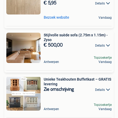
€ 5,95
Details
Bezoek website
Vandaag
Stijlvolle suède sofa (2.75m x 1.15m) -
Zyso
€ 500,00
Details
Topzoekertje
Antwerpen
Vandaag
Unieke Teakhouten Buffetkast – GRATIS
levering
Zie omschrijving
Details
Topzoekertje
Antwerpen
Vandaag