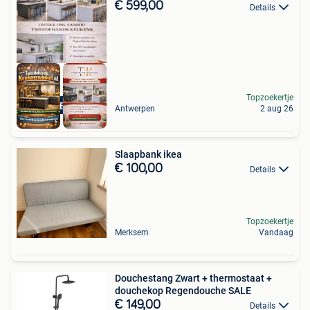
€ 599,00
Details
Topzoekertje
LUXE KEUKENS
Antwerpen
2 aug 26
Slaapbank ikea
€ 100,00
Details
Topzoekertje
Merksem
Vandaag
Douchestang Zwart + thermostaat +
douchekop Regendouche SALE
€ 149,00
Details