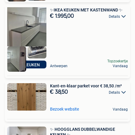
✨IKEA KEUKEN MET KASTENWAND ✨
€ 1.995,00
Details
Topzoekertje
IKEA KEUKEN
Antwerpen
Vandaag
Kant-en-klaar parket voor € 38,50 /m²
€ 38,50
Details
Bezoek website
Vandaag
✨ HOOGGLANS DUBBELWANDIGE
KEUKEN ✨