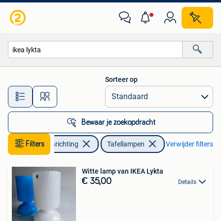
Lampen | Tafellampen
Sorteer op
Alle afstanden…
Bewaar je zoekopdracht
Huis en Inrichting
Filters
Tafellampen
Verwijder filters
Witte lamp van IKEA Lykta
€ 35,00
Details