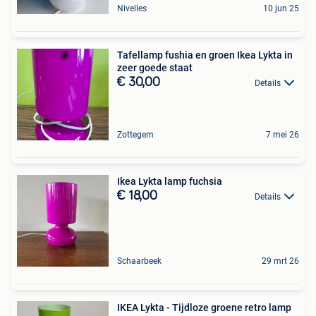
Nivelles
10 jun 25
Tafellamp fushia en groen Ikea Lykta in
zeer goede staat
€ 30,00
Details
Zottegem
7 mei 26
Ikea Lykta lamp fuchsia
€ 18,00
Details
Schaarbeek
29 mrt 26
IKEA Lykta - Tijdloze groene retro lamp