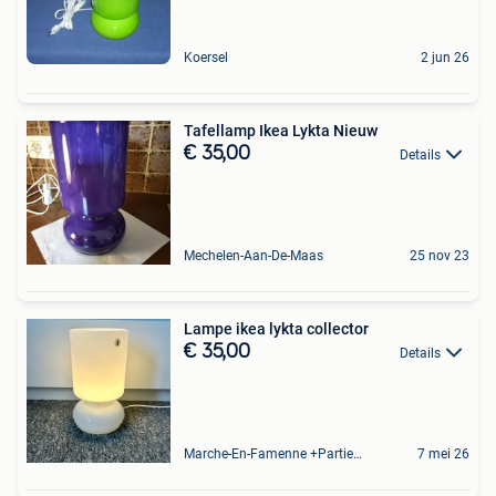
Koersel
2 jun 26
Tafellamp Ikea Lykta Nieuw
€ 35,00
Details
Mechelen-Aan-De-Maas
25 nov 23
Lampe ikea lykta collector
€ 35,00
Details
Marche-En-Famenne +Partie De Baillonville Et Noiseux
7 mei 26