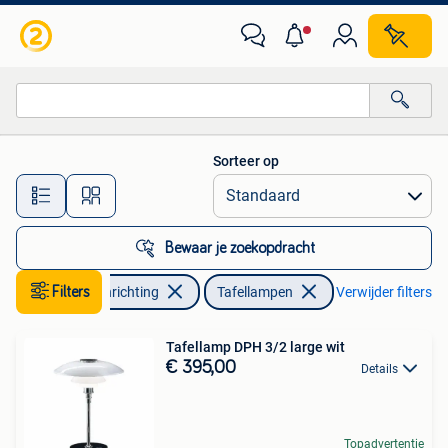
Lampen | Tafellampen
Sorteer op
Alle afstanden…
Bewaar je zoekopdracht
Huis en Inrichting
Filters
Tafellampen
Verwijder filters
Tafellamp DPH 3/2 large wit
€ 395,00
Details
Topadvertentie