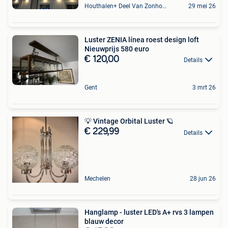
Houthalen+ Deel Van Zonhoven En Zolder
29 mei 26
Luster ZENIA línea roest design loft
Nieuwprijs 580 euro
€ 120,00
Details
Gent
3 mrt 26
💡 Vintage Orbital Luster 🪐
€ 229,99
Details
Mechelen
28 jun 26
Hanglamp - luster LED's A+ rvs 3 lampen
blauw decor