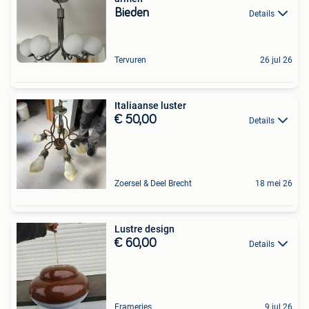
Bieden
Details
Tervuren
26 jul 26
Italiaanse luster
€ 50,00
Details
Zoersel & Deel Brecht
18 mei 26
Lustre design
€ 60,00
Details
Frameries
9 jul 26