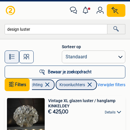
Lampen | Kroonluchters
Sorteer op
Alle afstanden…
Bewaar je zoekopdracht
Huis en Inrichting
Filters
Kroonluchters
Verwijder filters
Vintage XL glazen luster / hanglamp
KINKELDEY
€ 425,00
Details