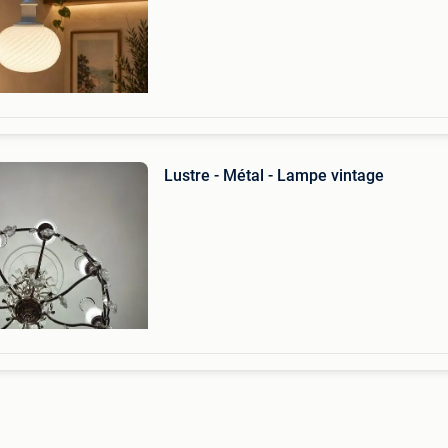
hanglamp met een verfijnd en tijdloos design,
Lustre - Métal - Lampe vintage