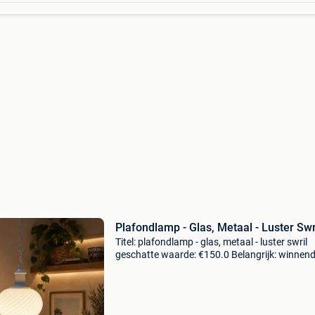
Plafondlamp - Glas, Metaal - Luster Swr
Titel: plafondlamp - glas, metaal - luster swril
geschatte waarde: €150.0 Belangrijk: winnen
biedingen zijn exclusief 9% koperbescherming
hanglamp met een verfijnd en tijdloos design,