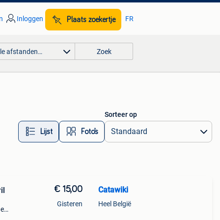
n
Inloggen
FR
Plaats zoekertje
lle afstanden…
Zoek
Sorteer op
Lijst
Foto’s
€ 15,00
Catawiki
il
Gisteren
Heel België
de
 + €3