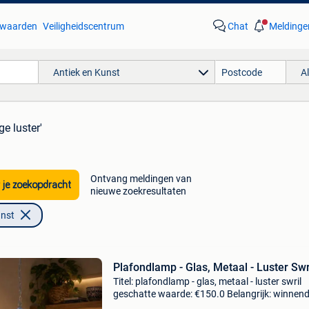
waarden
Veiligheidscentrum
Chat
Meldinge
Antiek en Kunst
A
ge luster'
Ontvang meldingen van
 je zoekopdracht
nieuwe zoekresultaten
unst
Plafondlamp - Glas, Metaal - Luster Swr
Titel: plafondlamp - glas, metaal - luster swril
geschatte waarde: €150.0 Belangrijk: winnen
biedingen zijn exclusief 9% koperbescherming