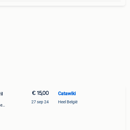
€ 15,00
Catawiki
il
27 sep 24
Heel België
de
 + €3