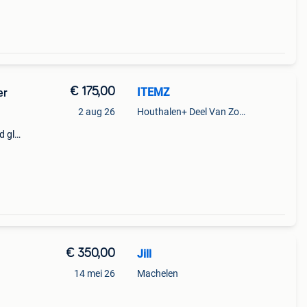
€ 175,00
ITEMZ
er
2 aug 26
Houthalen+ Deel Van Zonhoven En Zolder
ed gla
n een
ut
€ 350,00
Jill
14 mei 26
Machelen