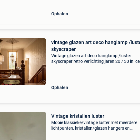
Ophalen
vintage glazen art deco hanglamp /lust
skyscraper
Vintage glazen art deco hanglamp /luster
skyscraper retro verlichting jaren 20 / 30 in ic
18 x 18 x 42h 🪑 klaar voor een tweede leven i
retro of eclectisch interieur 📍 af te halen in ho
Ophalen
Vintage kristallen luster
Mooie klassieke/vintage luster met meerdere
lichtpunten, kristallen/glazen hangers en
messingkleurige afwerking.