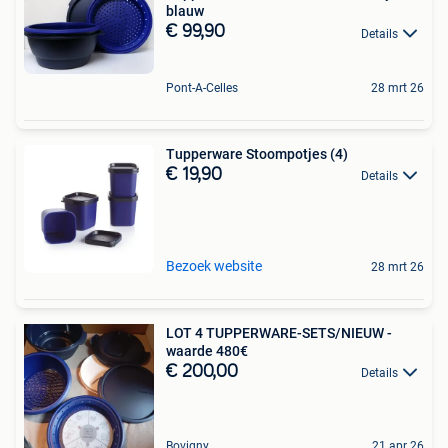
blauw
€ 99,90
Details
Pont-A-Celles
28 mrt 26
Tupperware Stoompotjes (4)
€ 19,90
Details
Bezoek website
28 mrt 26
LOT 4 TUPPERWARE-SETS/NIEUW -
waarde 480€
€ 200,00
Details
Bovigny
21 apr 26