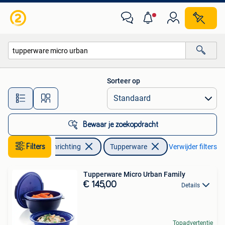
Keuken | Tupperware
Sorteer op
Alle afstanden…
Bewaar je zoekopdracht
Filters
Huis en Inrichting
Tupperware
Verwijder filters
Tupperware Micro Urban Family
€ 145,00
Details
Topadvertentie