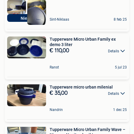
Nieuw
Sint-Niklaas
8 feb 25
Tupperware Micro Urban Family ex
demo 3 liter
€ 110,00
Details
Ranst
5 jul 23
Tupperware micro urban milenial
€ 35,00
Details
Nandrin
1 dec 25
Tupperware Micro Urban Family Wave –